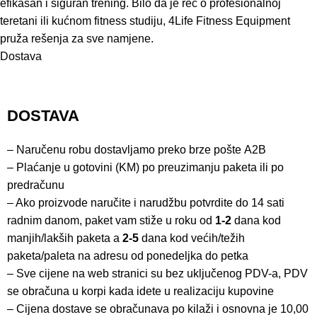
efikasan i siguran trening. Bilo da je reč o profesionalnoj
teretani ili kućnom fitness studiju, 4Life Fitness Equipment
pruža rešenja za sve namjene.
Dostava
DOSTAVA
– Naručenu robu dostavljamo preko brze pošte
A2B
– Plaćanje u gotovini (KM) po preuzimanju paketa ili po
predračunu
– Ako proizvode naručite i narudžbu potvrdite do 14 sati
radnim danom, paket vam stiže u roku od
1-2
dana kod
manjih/lakših paketa a
2-5
dana kod većih/težih
paketa/paleta na adresu od ponedeljka do petka
– Sve cijene na web stranici su bez uključenog PDV-a, PDV
se obračuna u korpi kada idete u realizaciju kupovine
– Cijena dostave se obračunava po kilaži i osnovna je 10,00