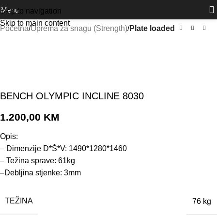
Outlet
prilike po posebnim cijenama. Klik.
Menu
Skip to navigation
Skip to main content
Početna
Oprema za snagu (Strength)
Plate loaded
BENCH OLYMPIC INCLINE 8030
1.200,00
KM
Opis:
– Dimenzije D*Š*V: 1490*1280*1460
– Težina sprave: 61kg
–Debljina stjenke: 3mm
TEŽINA
76 kg