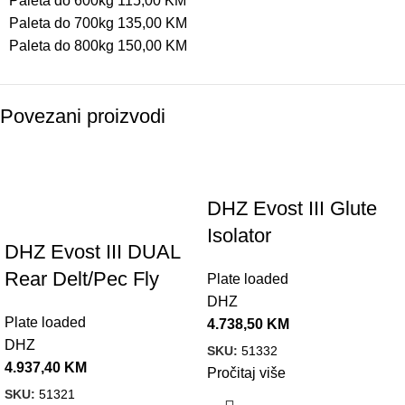
Paleta do 600kg 115,00 KM
Paleta do 700kg 135,00 KM
Paleta do 800kg 150,00 KM
Povezani proizvodi
DHZ Evost III Glute
Isolator
DHZ Evost III DUAL
Rear Delt/Pec Fly
Plate loaded
DHZ
Plate loaded
4.738,50
KM
DHZ
SKU:
51332
4.937,40
KM
Pročitaj više
SKU:
51321