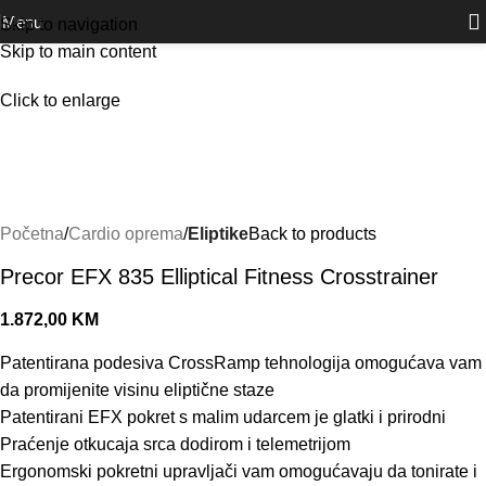
Outlet
prilike po posebnim cijenama. Klik.
Menu
Skip to navigation
Skip to main content
Click to enlarge
Početna
Cardio oprema
Eliptike
Back to products
Precor EFX 835 Elliptical Fitness Crosstrainer
1.872,00
KM
Patentirana podesiva CrossRamp tehnologija omogućava vam
da promijenite visinu eliptične staze
Patentirani EFX pokret s malim udarcem je glatki i prirodni
Praćenje otkucaja srca dodirom i telemetrijom
Ergonomski pokretni upravljači vam omogućavaju da tonirate i