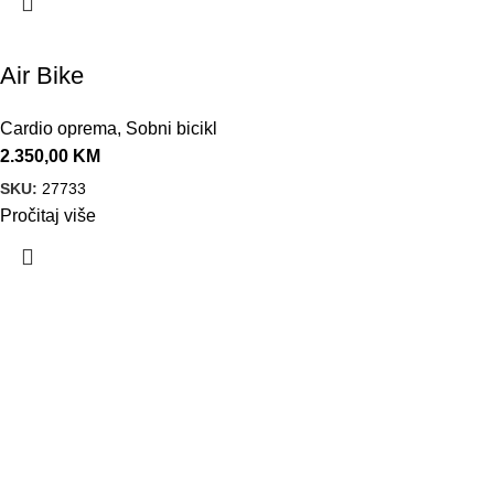
Air Bike
Cardio oprema
,
Sobni bicikl
2.350,00
KM
SKU:
27733
Pročitaj više
VELEPRODAJA
Banja Luka, Vase Glušca 19A
Telefon: +387 66 767 777
e-mail: info@fitnesoprema.ba