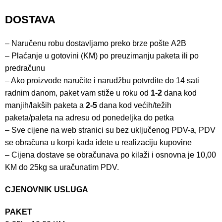
DOSTAVA
– Naručenu robu dostavljamo preko brze pošte
A2B
– Plaćanje u gotovini (KM) po preuzimanju paketa ili po
predračunu
– Ako proizvode naručite i narudžbu potvrdite do 14 sati
radnim danom, paket vam stiže u roku od
1-2
dana kod
manjih/lakših paketa a
2-5
dana kod većih/težih
paketa/paleta na adresu od ponedeljka do petka
– Sve cijene na web stranici su bez uključenog PDV-a, PDV
se obračuna u korpi kada idete u realizaciju kupovine
– Cijena dostave se obračunava po kilaži i osnovna je 10,00
KM do 25kg sa uračunatim PDV.
CJENOVNIK USLUGA
PAKET