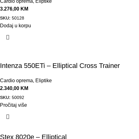
Cardio oprema
,
Eliptike
3.276,00
KM
SKU:
50128
Dodaj u korpu
Intenza 550ETi – Elliptical Cross Trainer
Cardio oprema
,
Eliptike
2.340,00
KM
SKU:
50092
Pročitaj više
Stex 8020e – Elliptical