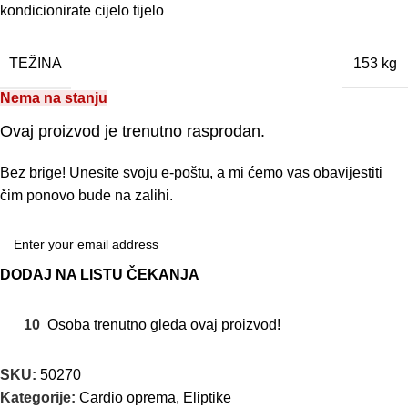
kondicionirate cijelo tijelo
TEŽINA
153 kg
Nema na stanju
Ovaj proizvod je trenutno rasprodan.
Bez brige! Unesite svoju e-poštu, a mi ćemo vas obavijestiti
čim ponovo bude na zalihi.
DODAJ NA LISTU ČEKANJA
10
Osoba trenutno gleda ovaj proizvod!
SKU:
50270
Kategorije:
Cardio oprema
,
Eliptike