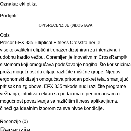
Oznaka:
ekliptika
Podijeli:
OPIS
RECENZIJE (0)
DOSTAVA
Opis
Precor EFX 835 Elliptical Fitness Crosstrainer je
visokokvalitetni eliptični trenažer dizajniran za intenzivnu i
udobnu kardio vežbu. Opremljen je inovativnim CrossRamp®
sistemom koji omogućava podešavanje nagiba, što korisnicima
pruža mogućnost da ciljaju različite mišićne grupe. Njegov
ergonomski dizajn omogućava prirodan pokret tela, smanjujući
pritisak na zglobove. EFX 835 takođe nudi različite programe
vežbanja, intuitivan ekran sa podacima o performansama i
mogućnost povezivanja sa različitim fitness aplikacijama,
čineći ga idealnim izborom za sve nivoe kondicije.
Recenzije (0)
Recenzije