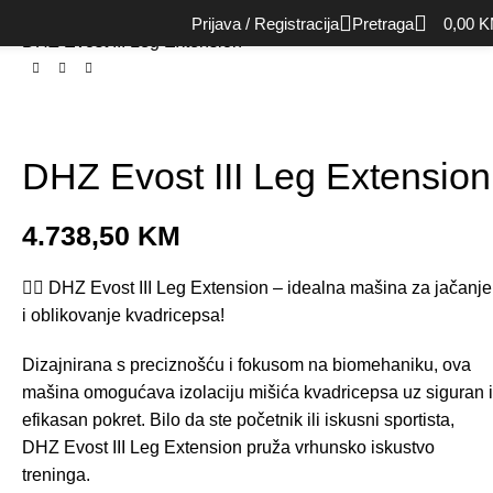
Početna
Oprema za snagu (Strength)
Plate loaded
Prijava / Registracija
Pretraga
0,00
K
DHZ Evost III Leg Extension
DHZ Evost III Leg Extension
4.738,50
KM
🏋️‍♂️ DHZ Evost III Leg Extension – idealna mašina za jačanje
i oblikovanje kvadricepsa!
Dizajnirana s preciznošću i fokusom na biomehaniku, ova
mašina omogućava izolaciju mišića kvadricepsa uz siguran i
efikasan pokret. Bilo da ste početnik ili iskusni sportista,
DHZ Evost III Leg Extension pruža vrhunsko iskustvo
treninga.