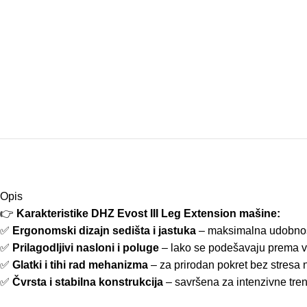
Opis
👉
Karakteristike DHZ Evost III Leg Extension mašine:
✅
Ergonomski dizajn sedišta i jastuka
– maksimalna udobnost
✅
Prilagodljivi nasloni i poluge
– lako se podešavaju prema 
✅
Glatki i tihi rad mehanizma
– za prirodan pokret bez stresa
✅
Čvrsta i stabilna konstrukcija
– savršena za intenzivne tre