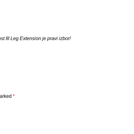
t III Leg Extension je pravi izbor!
marked
*