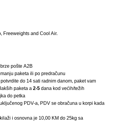
o, Freeweights and Cool Air.
 brze pošte
A2B
imanju paketa ili po predračunu
 potvrdite do 14 sati radnim danom, paket vam
lakših paketa a
2-5
dana kod većih/težih
jka do petka
z uključenog PDV-a, PDV se obračuna u korpi kada
kilaži i osnovna je 10,00 KM do 25kg sa