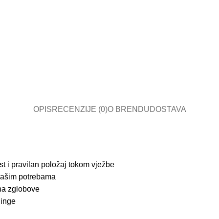
OPIS
RECENZIJE (0)
O BRENDU
DOSTAVA
 i pravilan položaj tokom vježbe
vašim potrebama
 na zglobove
ninge