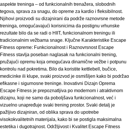
aspekte treninga – od funkcionalnih trenažera, slobodnih
tegova, sprava za snagu, do opreme za kardio i fleksibilnost.
Njihovi proizvodi su dizajnirani da podrže raznovrsne metode
treninga, omogućavajući korisnicima da postignu vrhunske
rezultate bilo da se radi o HIIT, funkcionalnom treningu ili
tradicionalnim vežbama snage. Ključne Karakteristike Escape
Fitness opreme: Funkcionalnost i Raznovrsnost Escape
Fitness stavlja poseban naglasak na funkcionalni trening,
pružajući opremu koja omogućava dinamične vežbe i potpunu
kontrolu nad pokretima. Bilo da koristite kettlebell, bučice,
medicinke ili klupe, svaki proizvod je osmišljen kako bi podržao
efikasne i sigurnosne treninge. Inovativni Dizajn Oprema
Escape Fitness je prepoznatljiva po modernom i atraktivnom
dizajnu, koji ne samo da poboljšava funkcionalnost, već i
vizuelno unapređuje svaki trening prostor. Svaki detalj je
pažljivo dizajniran, od oblika sprava do upotrebe
visokokvalitetnih materijala, kako bi se postigla maksimalna
estetika i dugotrajnost. Održljivost i Kvalitet Escape Fitness