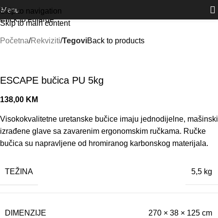
Outlet
prilike po posebnim cijenama. Klik.
Menu
Skip to navigation
Click to enlarge
Skip to main content
Početna
Rekviziti
Tegovi
Back to products
ESCAPE bučica PU 5kg
138,00
KM
Visokokvalitetne uretanske bučice imaju jednodijelne, mašinski
izrađene glave sa zavarenim ergonomskim ručkama. Ručke
bučica su napravljene od hromiranog karbonskog materijala.
TEŽINA
5,5 kg
DIMENZIJE
270 × 38 × 125 cm