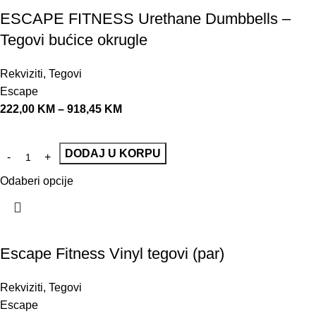
ESCAPE FITNESS Urethane Dumbbells –
Tegovi bućice okrugle
Rekviziti
,
Tegovi
Escape
222,00
KM
–
918,45
KM
DODAJ U KORPU
Odaberi opcije
Escape Fitness Vinyl tegovi (par)
Rekviziti
,
Tegovi
Escape