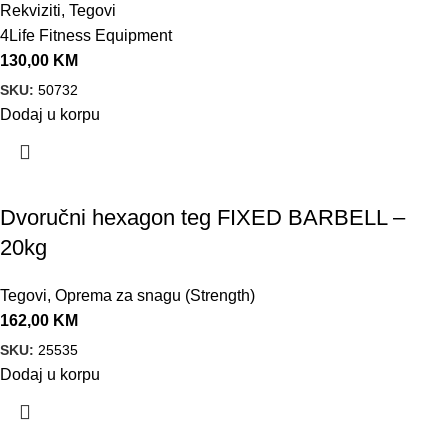
Rekviziti
,
Tegovi
4Life Fitness Equipment
130,00
KM
SKU:
50732
Dodaj u korpu
Dvoručni hexagon teg FIXED BARBELL –
20kg
Tegovi
,
Oprema za snagu (Strength)
162,00
KM
SKU:
25535
Dodaj u korpu