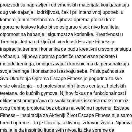
proizvodi su napravljeni od vrhunskih materijala koji garantuju
dug vek trajanja i izdržljivost, čak i pri intenzivnoj upotrebi u
komercijalnim teretanama. Njihova oprema prolazi kroz
rigorozne testove kako bi se osigurao visok nivo kvaliteta,
otpornost na habanje i sigurnost za korisnike. Kreativnost u
Treningu Jedna od ključnih vrednosti Escape Fitness je
inspiracija trenera i korisnika da budu kreativni u svom pristupu
vežbanju. Njihova oprema podstiče raznovrsne pokrete i
metode treninga, omogućavajući korisnicima da personalizuju
svoje treninge i konstantno izazivaju sebe. Pristupačnost za
Sva Okruženja Oprema Escape Fitness je pogodna za sve
vrste okruženja – od profesionalnih fitness centara, hotelskih
teretana, do kućnih gymova. Njihov fokus na funkcionalnost i
efikasnost omogućava da svaki korisnik iskoristi maksimum iz
svog trening prostora, bez obzira na veličinu i opremu. Escape
Fitness – Inspiracija za Aktivniji Život Escape Fitness nije samo
brend opreme – to je filozofija aktivnog, zdravog života. Njihova
misija je da inspirišu ljude svih nivoa fizičke spreme da