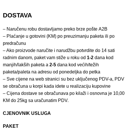
DOSTAVA
– Naručenu robu dostavljamo preko brze pošte
A2B
– Plaćanje u gotovini (KM) po preuzimanju paketa ili po
predračunu
– Ako proizvode naručite i narudžbu potvrdite do 14 sati
radnim danom, paket vam stiže u roku od
1-2
dana kod
manjih/lakših paketa a
2-5
dana kod većih/težih
paketa/paleta na adresu od ponedeljka do petka
– Sve cijene na web stranici su bez uključenog PDV-a, PDV
se obračuna u korpi kada idete u realizaciju kupovine
– Cijena dostave se obračunava po kilaži i osnovna je 10,00
KM do 25kg sa uračunatim PDV.
CJENOVNIK USLUGA
PAKET