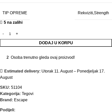
TIP OPREME
Rekviziti,Strength
5 na zalihi
DODAJ U KORPU
2
Osoba trenutno gleda ovaj proizvod!
Estimated delivery:
Utorak 11. August – Ponedjeljak 17.
August
SKU:
51104
Kategorija:
Tegovi
Brand:
Escape
Podijeli: