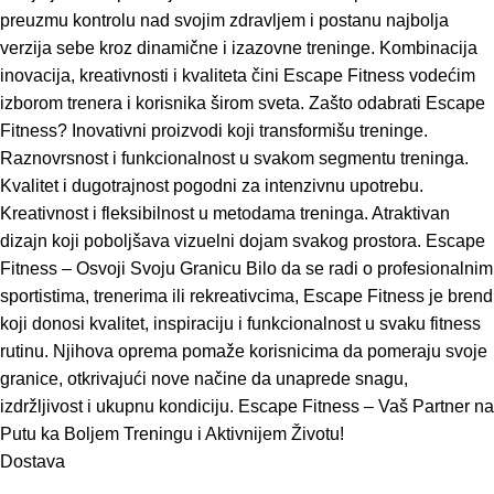
preuzmu kontrolu nad svojim zdravljem i postanu najbolja
verzija sebe kroz dinamične i izazovne treninge. Kombinacija
inovacija, kreativnosti i kvaliteta čini Escape Fitness vodećim
izborom trenera i korisnika širom sveta. Zašto odabrati Escape
Fitness? Inovativni proizvodi koji transformišu treninge.
Raznovrsnost i funkcionalnost u svakom segmentu treninga.
Kvalitet i dugotrajnost pogodni za intenzivnu upotrebu.
Kreativnost i fleksibilnost u metodama treninga. Atraktivan
dizajn koji poboljšava vizuelni dojam svakog prostora. Escape
Fitness – Osvoji Svoju Granicu Bilo da se radi o profesionalnim
sportistima, trenerima ili rekreativcima, Escape Fitness je brend
koji donosi kvalitet, inspiraciju i funkcionalnost u svaku fitness
rutinu. Njihova oprema pomaže korisnicima da pomeraju svoje
granice, otkrivajući nove načine da unaprede snagu,
izdržljivost i ukupnu kondiciju. Escape Fitness – Vaš Partner na
Putu ka Boljem Treningu i Aktivnijem Životu!
Dostava