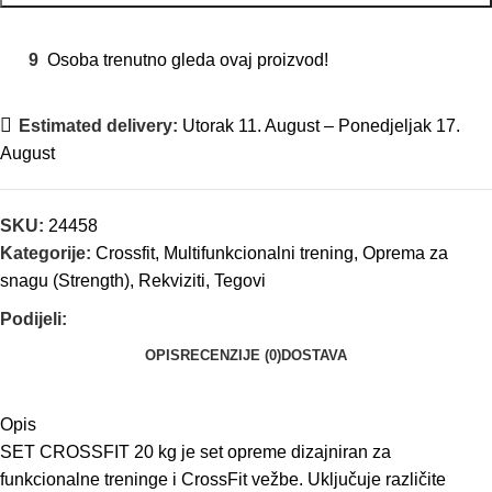
9
Osoba trenutno gleda ovaj proizvod!
Estimated delivery:
Utorak 11. August – Ponedjeljak 17.
August
SKU:
24458
Kategorije:
Crossfit
,
Multifunkcionalni trening
,
Oprema za
snagu (Strength)
,
Rekviziti
,
Tegovi
Podijeli:
OPIS
RECENZIJE (0)
DOSTAVA
Opis
SET CROSSFIT 20 kg je set opreme dizajniran za
funkcionalne treninge i CrossFit vežbe. Uključuje različite