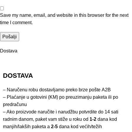
Save my name, email, and website in this browser for the next
time I comment.
Dostava
DOSTAVA
– Naručenu robu dostavljamo preko brze pošte
A2B
– Plaćanje u gotovini (KM) po preuzimanju paketa ili po
predračunu
– Ako proizvode naručite i narudžbu potvrdite do 14 sati
radnim danom, paket vam stiže u roku od
1-2
dana kod
manjih/lakših paketa a
2-5
dana kod većih/težih