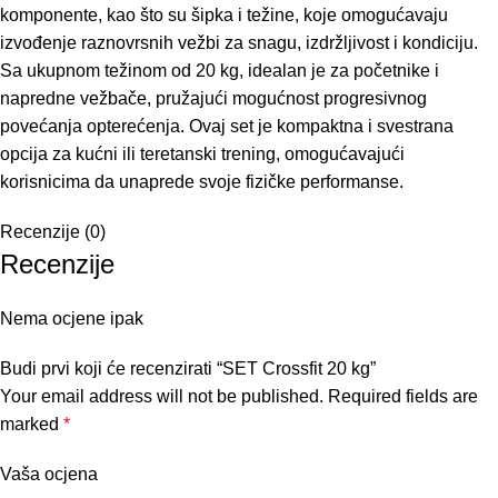
komponente, kao što su šipka i težine, koje omogućavaju
izvođenje raznovrsnih vežbi za snagu, izdržljivost i kondiciju.
Sa ukupnom težinom od 20 kg, idealan je za početnike i
napredne vežbače, pružajući mogućnost progresivnog
povećanja opterećenja. Ovaj set je kompaktna i svestrana
opcija za kućni ili teretanski trening, omogućavajući
korisnicima da unaprede svoje fizičke performanse.
Recenzije (0)
Recenzije
Nema ocjene ipak
Budi prvi koji će recenzirati “SET Crossfit 20 kg”
Your email address will not be published.
Required fields are
marked
*
Vaša ocjena