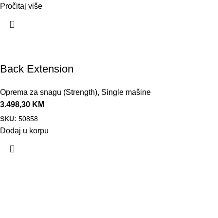
Pročitaj više
Back Extension
Oprema za snagu (Strength)
,
Single mašine
3.498,30
KM
SKU:
50858
Dodaj u korpu
VELEPRODAJA
Banja Luka, Vase Glušca 19A