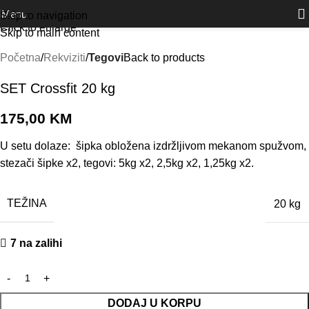
Outlet
prilike po posebnim cijenama. Klik.
Menu
Skip to navigation
Click to enlarge
Skip to main content
Početna
Rekviziti
Tegovi
Back to products
SET Crossfit 20 kg
175,00
KM
U setu dolaze: šipka obložena izdržljivom mekanom spužvom,
stezači šipke x2, tegovi: 5kg x2, 2,5kg x2, 1,25kg x2.
TEŽINA
20 kg
7 na zalihi
DODAJ U KORPU