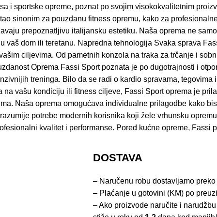
sa i sportske opreme, poznat po svojim visokokvalitetnim proizvo
tao sinonim za pouzdanu fitness opremu, kako za profesionalne 
ažavaju prepoznatljivu italijansku estetiku. Naša oprema ne samo
til u vaš dom ili teretanu. Napredna tehnologija Svaka sprava F
šim ciljevima. Od pametnih konzola na traka za trčanje i sobni
 pouzdanost Oprema Fassi Sport poznata je po dugotrajnosti i otpo
enzivnijih treninga. Bilo da se radi o kardio spravama, tegovima
ra na vašu kondiciju ili fitness ciljeve, Fassi Sport oprema je 
tima. Naša oprema omogućava individualne prilagodbe kako biste
t razumije potrebe modernih korisnika koji žele vrhunsku opre
rofesionalni kvalitet i performanse. Pored kućne opreme, Fassi p
DOSTAVA
– Naručenu robu dostavljamo preko
– Plaćanje u gotovini (KM) po preuz
– Ako proizvode naručite i narudžbu