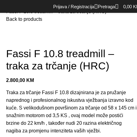
Početna
Cardio oprema
Traka za trčanje
Kućne trake
Prijava / Registracija
Pretraga
0,00
K
Fassi F 10.8 treadmill – traka za trčanje (HRC)
Back to products
Fassi F 10.8 treadmill –
traka za trčanje (HRC)
2.800,00
KM
Traka za trčanje Fassi F 10.8 dizajnirana je za pružanje
naprednog i profesionalnog iskustva vježbanja izravno kod
kuće. S velikodušnom površinom za trčanje od 58 x 145 cm i
snažnim motorom od 3,5 KS , ovaj model može postići
brzine do 22 km/h , također nudi 20 razina električnog
nagiba za promjenu intenziteta vaših vježbi.