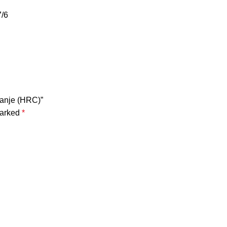
7/6
rčanje (HRC)”
marked
*