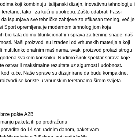
dima koji kombinuju italijanski dizajn, inovativnu tehnologiju i
teretane, tako i za kućnu upotrebu. Zašto odabrati Fassi
 da ispunjava sve tehničke zahtjeve za efikasan trening, već je
assi Sport opremljena je modernom tehnologijom koja
h bicikala do multifunkcionalnih sprava za trening snage, naš
rnosti. Naši proizvodi su izrađeni od vrhunskih materijala koji
 ili multifunkcionalnim mašinama, svaki proizvod prolazi strogu
prilagođena svakom korisniku. Nudimo širok spektar sprava koje
 ostvarili maksimalne rezultate uz sigurnost i udobnost.
mu kod kuće. Naše sprave su dizajnirane da budu kompaktne,
roizvodi se koriste u vrhunskim teretanama širom svijeta.
 brze pošte
A2B
imanju paketa ili po predračunu
 potvrdite do 14 sati radnim danom, paket vam