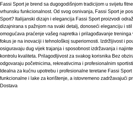
Fassi Sport je brend sa dugogodišnjom tradicijom u svijetu fitne
vrhunsku funkcionalnost. Od svog osnivanja, Fassi Sport je pos
Sport? Italijanski dizajn i elegancija Fassi Sport proizvodi odr
dizajnirana s pažnjom na svaki detalj, donoseći eleganciju i s
omogućava praćenje vašeg napretka i prilagođavanje treninga va
fokus je na inovaciji i tehnološkoj superiornosti. Izdržljivost i
osiguravaju dug vijek trajanja i sposobnost izdržavanja i najint
kontrolu kvaliteta. Prilagodljivost za svakog korisnika Bez obzi
odgovaraju početnicima, rekreativcima i profesionalnim sportis
Idealna za kućnu upotrebu i profesionalne teretane Fassi Spor
funkcionalne i lake za korištenje, a istovremeno zadržavajući p
Dostava