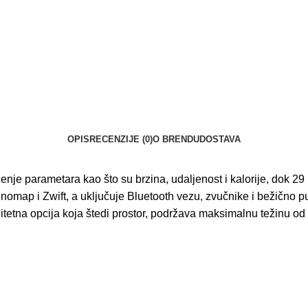
OPIS
RECENZIJE (0)
O BRENDU
DOSTAVA
enje parametara kao što su brzina, udaljenost i kalorije, dok 
inomap i Zwift, a uključuje Bluetooth vezu, zvučnike i bežično 
kvalitetna opcija koja štedi prostor, podržava maksimalnu težinu 