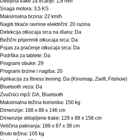
Debljina trake za trčanje: 1,8 mm
Snaga motora: 3,5 KS
Maksimalna brzina: 22 km/h
Nagib trkaće ravnine električni: 20 razina
Detekcija otkucaja srca na dlanu: Da
Bežični prijemnik otkucaja srca: Da
Pojas za praćenje otkucaja srca: Da
Podrška za tablete: Da
Programi obuke: 29
Programi brzine i nagiba: 20
Aplikacija za fitness trening: Da (Kinomap, Zwift, Fitshow)
Bluetooth veza: Da
Zvučnici mp3: DA, Bluetooth
Maksimalna težina korisnika: 150 kg
Dimenzije: 188 x 88 x 146 cm
Dimenzije sklopljene trake: 129 x 88 x 156 cm
Veličina pakiranja: 186 x 87 x 38 cm
Bruto težina: 105 kg