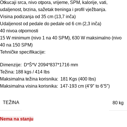
Otkucaji srca, nivo otpora, vrijeme, SPM, kalorije, vati,
udaljenost, brzina, sažetak treninga i profil vježbanja.
Visina podizanja od 35 cm (13,7 inča)
Udaljenost od pedale do pedale od 6 cm (2,3 inča)
40 nivoa otpornosti
15 W minimum (nivo 1 na 40 SPM), 630 W maksimalno (nivo
40 na 150 SPM)
Tehničke specifikacije:
Dimenzije: D*Š*V 2094*837*1716 mm
Težina: 188 kgs / 414 lbs
Maksimalna težina korisnika: 181 Kgs (400 lbs)
Maksimalna visina korisnika: 147-193 cm (4’9″ to 6’5″)
TEŽINA
80 kg
Nema na stanju