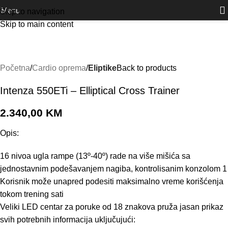
Outlet
prilike po posebnim cijenama. Klik.
Menu
Skip to navigation
Skip to main content
Početna
Cardio oprema
Eliptike
Back to products
Intenza 550ETi – Elliptical Cross Trainer
2.340,00
KM
Opis:
16 nivoa ugla rampe (13º-40º) rade na više mišića sa
jednostavnim podešavanjem nagiba, kontrolisanim konzolom 1
Korisnik može unapred podesiti maksimalno vreme korišćenja
tokom trening sati
Veliki LED centar za poruke od 18 znakova pruža jasan prikaz
svih potrebnih informacija uključujući: