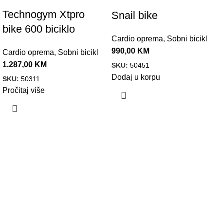
Technogym Xtpro
Snail bike
bike 600 biciklo
Cardio oprema
,
Sobni bicikl
990,00
KM
Cardio oprema
,
Sobni bicikl
1.287,00
KM
SKU:
50451
Dodaj u korpu
SKU:
50311
Pročitaj više
VELEPRODAJA
Banja Luka, Vase Glušca 19A
Telefon: +387 66 767 777
e-mail: info@fitnesoprema.ba