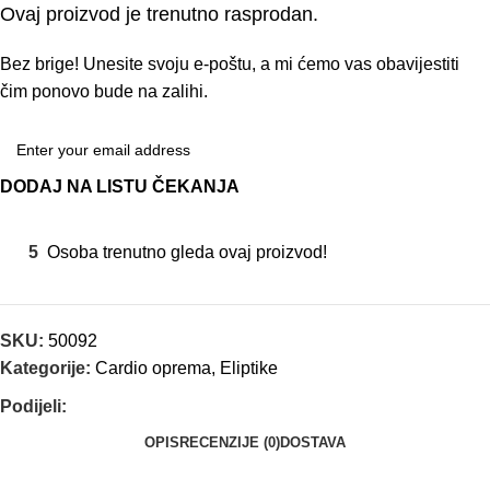
Ovaj proizvod je trenutno rasprodan.
Bez brige! Unesite svoju e-poštu, a mi ćemo vas obavijestiti
čim ponovo bude na zalihi.
DODAJ NA LISTU ČEKANJA
5
Osoba trenutno gleda ovaj proizvod!
SKU:
50092
Kategorije:
Cardio oprema
,
Eliptike
Podijeli:
OPIS
RECENZIJE (0)
DOSTAVA