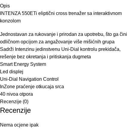
Opis
INTENZA 550ETi eliptični cross trenažer sa interaktivnom
konzolom
Jednostavan za rukovanje i prirodan za upotrebu, što ga čini
odličnom opcijom za angažovanje više mišićnih grupa
Sadrži Intenzinu jedinstvenu Uni-Dial kontrolu prekidača,
rešenje bez okretanja i pritiskanja dugmeta
Smart Energy System
Led displej
Uni-Dial Navigation Control
InZone praćenje otkucaja srca
40 nivoa otpora
Recenzije (0)
Recenzije
Nema ocjene ipak