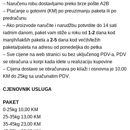
– Naručenu robu dostavljamo preko brze pošte
A2B
– Plaćanje u gotovini (KM) po preuzimanju paketa ili po
predračunu
– Ako proizvode naručite i narudžbu potvrdite do 14 sati
radnim danom, paket vam stiže u roku od
1-2
dana kod
manjih/lakših paketa a
2-5
dana kod većih/težih
paketa/paleta na adresu od ponedeljka do petka
– Sve cijene na web stranici su bez uključenog PDV-a, PDV
se obračuna u korpi kada idete u realizaciju kupovine
– Cijena dostave se obračunava po kilaži i osnovna je 10,00
KM do 25kg sa uračunatim PDV.
CJENOVNIK USLUGA
PAKET
0-25kg 10,00 KM
25-35kg 13,00 KM
35-45kg 23,00 KM