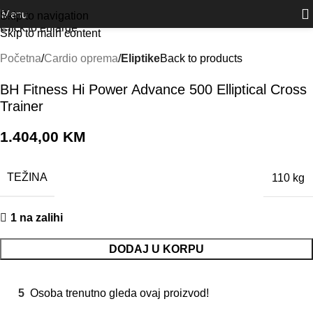
Outlet
prilike po posebnim cijenama. Klik.
Menu
Skip to navigation
Click to enlarge
Skip to main content
Početna
Cardio oprema
Eliptike
Back to products
BH Fitness Hi Power Advance 500 Elliptical Cross
Trainer
1.404,00
KM
TEŽINA
110 kg
1 na zalihi
DODAJ U KORPU
5
Osoba trenutno gleda ovaj proizvod!