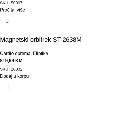
SKU:
50907
Pročitaj više
Magnetski orbitrek ST-2638M
Cardio oprema
,
Eliptike
819,99
KM
SKU:
20032
Dodaj u korpu
VELEPRODAJA
Banja Luka, Vase Glušca 19A