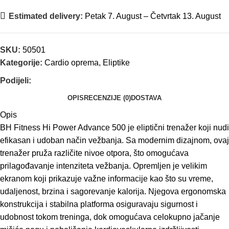
Estimated delivery:
Petak 7. August – Četvrtak 13. August
SKU:
50501
Kategorije:
Cardio oprema
,
Eliptike
Podijeli:
OPIS
RECENZIJE (0)
DOSTAVA
Opis
BH Fitness Hi Power Advance 500 je eliptični trenažer koji nudi
efikasan i udoban način vežbanja. Sa modernim dizajnom, ovaj
trenažer pruža različite nivoe otpora, što omogućava
prilagođavanje intenziteta vežbanja. Opremljen je velikim
ekranom koji prikazuje važne informacije kao što su vreme,
udaljenost, brzina i sagorevanje kalorija. Njegova ergonomska
konstrukcija i stabilna platforma osiguravaju sigurnost i
udobnost tokom treninga, dok omogućava celokupno jačanje