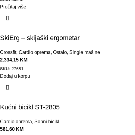
Pročitaj više
SkiErg – skijaški ergometar
Crossfit
,
Cardio oprema
,
Ostalo
,
Single mašine
2.334,15
KM
SKU:
27681
Dodaj u korpu
Kućni bicikl ST-2805
Cardio oprema
,
Sobni bicikl
561,60
KM