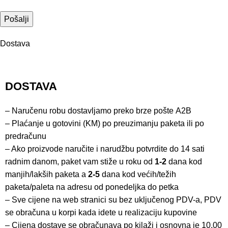
Dostava
DOSTAVA
– Naručenu robu dostavljamo preko brze pošte
A2B
– Plaćanje u gotovini (KM) po preuzimanju paketa ili po
predračunu
– Ako proizvode naručite i narudžbu potvrdite do 14 sati
radnim danom, paket vam stiže u roku od
1-2
dana kod
manjih/lakših paketa a
2-5
dana kod većih/težih
paketa/paleta na adresu od ponedeljka do petka
– Sve cijene na web stranici su bez uključenog PDV-a, PDV
se obračuna u korpi kada idete u realizaciju kupovine
– Cijena dostave se obračunava po kilaži i osnovna je 10,00