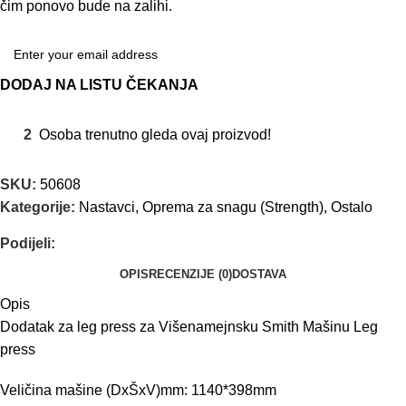
čim ponovo bude na zalihi.
DODAJ NA LISTU ČEKANJA
2
Osoba trenutno gleda ovaj proizvod!
SKU:
50608
Kategorije:
Nastavci
,
Oprema za snagu (Strength)
,
Ostalo
Podijeli:
OPIS
RECENZIJE (0)
DOSTAVA
Opis
Dodatak za leg press za Višenamejnsku Smith Mašinu Leg
press
Veličina mašine (DxŠxV)mm: 1140*398mm