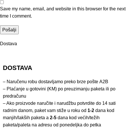
Save my name, email, and website in this browser for the next
time I comment.
Dostava
DOSTAVA
– Naručenu robu dostavljamo preko brze pošte
A2B
– Plaćanje u gotovini (KM) po preuzimanju paketa ili po
predračunu
– Ako proizvode naručite i narudžbu potvrdite do 14 sati
radnim danom, paket vam stiže u roku od
1-2
dana kod
manjih/lakših paketa a
2-5
dana kod većih/težih
paketa/paleta na adresu od ponedeljka do petka