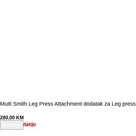
©Olymp Sport d.o.o.
Multi Smith Leg Press Attachment dodatak za Leg press
280,00
KM
Nema na stanju
Pretraga
Unesite pojam za pretragu.