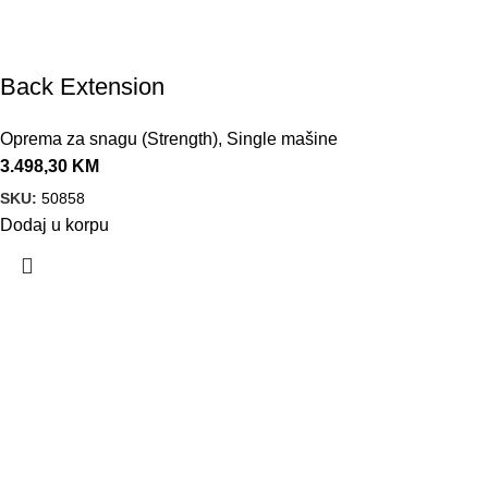
Back Extension
Oprema za snagu (Strength)
,
Single mašine
3.498,30
KM
SKU:
50858
Dodaj u korpu
VELEPRODAJA
Banja Luka, Vase Glušca 19A
Telefon: +387 66 767 777
e-mail: info@fitnesoprema.ba