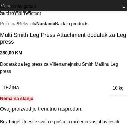
Outlet
prilike po posebnim cijenama. Klik.
Menu
Skip to navigation
Click to enlarge
Skip to main content
Početna
Rekviziti
Nastavci
Back to products
Multi Smith Leg Press Attachment dodatak za Leg
press
280,00
KM
Dodatak za leg press za Višenamejnsku Smith Mašinu Leg
press
TEŽINA
10 kg
Nema na stanju
Ovaj proizvod je trenutno rasprodan.
Bez brige! Unesite svoju e-poštu, a mi ćemo vas obavijestiti