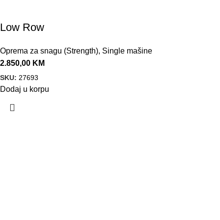
Low Row
Oprema za snagu (Strength)
,
Single mašine
2.850,00
KM
SKU:
27693
Dodaj u korpu
VELEPRODAJA
Banja Luka, Vase Glušca 19A
Telefon: +387 66 767 777
e-mail: info@fitnesoprema.ba
SERVIS