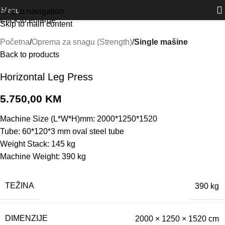
Outlet
prilike po posebnim cijenama. Klik.
Menu
Skip to navigation
Click to enlarge
Skip to main content
Početna
Oprema za snagu (Strength)
Single mašine
Back to products
Horizontal Leg Press
5.750,00
KM
Machine Size (L*W*H)mm: 2000*1250*1520
Tube: 60*120*3 mm oval steel tube
Weight Stack: 145 kg
Machine Weight: 390 kg
TEŽINA
390 kg
DIMENZIJE
2000 × 1250 × 1520 cm