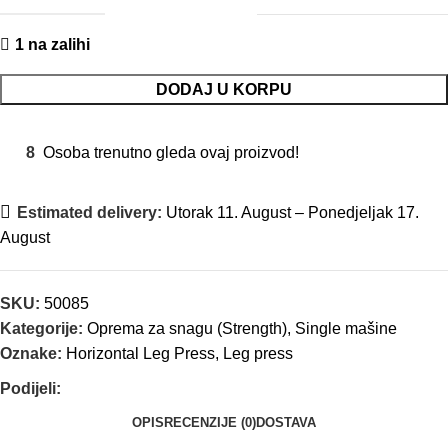
1 na zalihi
DODAJ U KORPU
8
Osoba trenutno gleda ovaj proizvod!
Estimated delivery:
Utorak 11. August – Ponedjeljak 17.
August
SKU:
50085
Kategorije:
Oprema za snagu (Strength)
,
Single mašine
Oznake:
Horizontal Leg Press
,
Leg press
Podijeli:
OPIS
RECENZIJE (0)
DOSTAVA