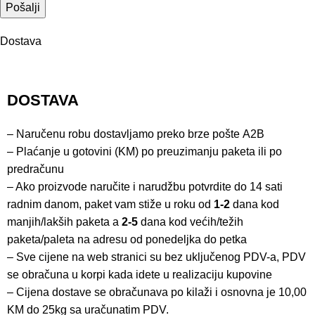
Dostava
DOSTAVA
– Naručenu robu dostavljamo preko brze pošte
A2B
– Plaćanje u gotovini (KM) po preuzimanju paketa ili po
predračunu
– Ako proizvode naručite i narudžbu potvrdite do 14 sati
radnim danom, paket vam stiže u roku od
1-2
dana kod
manjih/lakših paketa a
2-5
dana kod većih/težih
paketa/paleta na adresu od ponedeljka do petka
– Sve cijene na web stranici su bez uključenog PDV-a, PDV
se obračuna u korpi kada idete u realizaciju kupovine
– Cijena dostave se obračunava po kilaži i osnovna je 10,00
KM do 25kg sa uračunatim PDV.