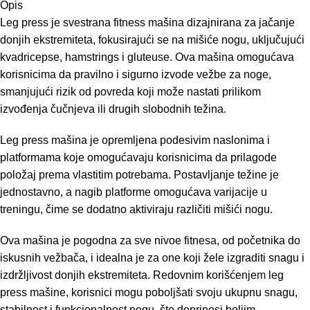
Opis
Leg press je svestrana fitness mašina dizajnirana za jačanje
donjih ekstremiteta, fokusirajući se na mišiće nogu, uključujući
kvadricepse, hamstrings i gluteuse. Ova mašina omogućava
korisnicima da pravilno i sigurno izvode vežbe za noge,
smanjujući rizik od povreda koji može nastati prilikom
izvođenja čučnjeva ili drugih slobodnih težina.
Leg press mašina je opremljena podesivim naslonima i
platformama koje omogućavaju korisnicima da prilagode
položaj prema vlastitim potrebama. Postavljanje težine je
jednostavno, a nagib platforme omogućava varijacije u
treningu, čime se dodatno aktiviraju različiti mišići nogu.
Ova mašina je pogodna za sve nivoe fitnesa, od početnika do
iskusnih vežbača, i idealna je za one koji žele izgraditi snagu i
izdržljivost donjih ekstremiteta. Redovnim korišćenjem leg
press mašine, korisnici mogu poboljšati svoju ukupnu snagu,
stabilnost i funkcionalnost nogu, što doprinosi boljim