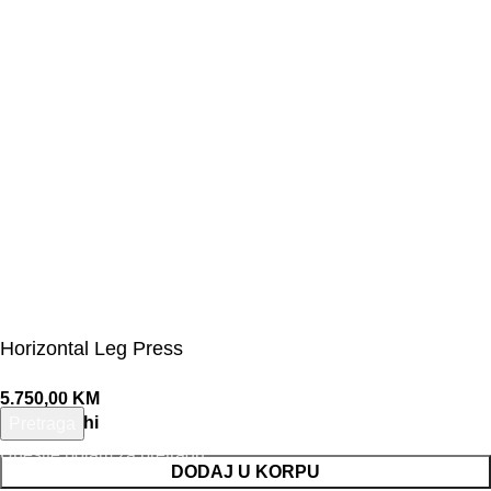
Horizontal Leg Press
5.750,00
KM
1 na zalihi
Pretraga
Unesite pojam za pretragu.
DODAJ U KORPU