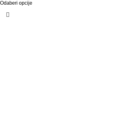
Odaberi opcije
VELEPRODAJA
Banja Luka, Vase Glušca 19A
Telefon: +387 66 767 777
e-mail: info@fitnesoprema.ba
SERVIS
Banja Luka, Veljka Mlađenovića bb
Telefon: +387 66 767 776
e-mail: servis@fitnesoprema.ba
RADNO VRIJEME: