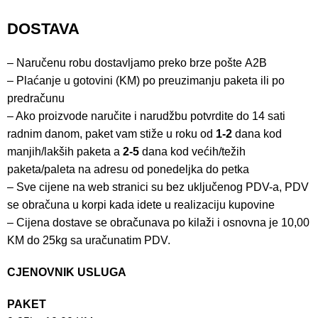
DOSTAVA
– Naručenu robu dostavljamo preko brze pošte
A2B
– Plaćanje u gotovini (KM) po preuzimanju paketa ili po
predračunu
– Ako proizvode naručite i narudžbu potvrdite do 14 sati
radnim danom, paket vam stiže u roku od
1-2
dana kod
manjih/lakših paketa a
2-5
dana kod većih/težih
paketa/paleta na adresu od ponedeljka do petka
– Sve cijene na web stranici su bez uključenog PDV-a, PDV
se obračuna u korpi kada idete u realizaciju kupovine
– Cijena dostave se obračunava po kilaži i osnovna je 10,00
KM do 25kg sa uračunatim PDV.
CJENOVNIK USLUGA
PAKET