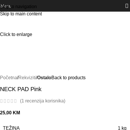
Outlet
prilike po posebnim cijenama. Klik.
Menu
Skip to navigation
Skip to main content
Click to enlarge
Početna
Rekviziti
Ostalo
Back to products
NECK PAD Pink
(
1
recenzija korisnika)
25,00
KM
TEŽINA
1 kg