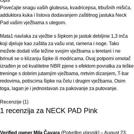
Opis
Povećajte snagu vaših gluteusa, kvadricepsa, trbušnih mišića,
adduktora kuka i listova dodavanjem zaštitnog jastuka Neck
Pad vašim vježbama s utegom.
Mata1 navlaka za vježbe s šipkom je jastuk debljine 1,3 inča
koji djeluje kao zaštita za vašu vrat, ramena i noge. Tako
možete dodati više težine svojim vježbama u teretani i ne
brinuti se o klizanju šipke ili modricama. Ovaj potporni omotač
izrađen je od kvalitetne NBR pjene s efektom povratka za teške
treninge s dobrim jutarnjim vježbama, mrtvim dizanjem, T-bar
redovima, potiscima šipke na čelu i drugim vježbama. Osim
toga, lagan je i jednostavan za pakovanje za putovanje.
Recenzije (1)
1 recenzija za
NECK PAD Pink
Verified owner
Mila Čavara
(Potvrđen vlasnik)
–
August 23,