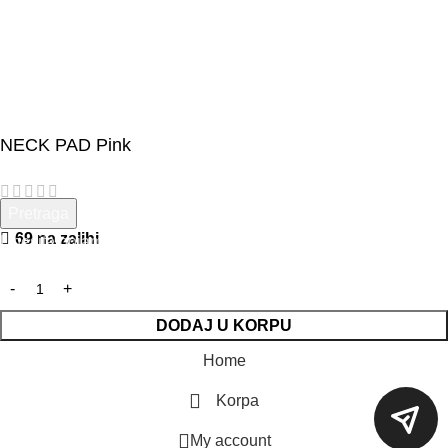
NECK PAD Pink
Pretraga
25,00
KM
69 na zalihi
Unesite pojam za pretragu.
DODAJ U KORPU
Home
Korpa
My account