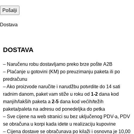
Dostava
DOSTAVA
– Naručenu robu dostavljamo preko brze pošte
A2B
– Plaćanje u gotovini (KM) po preuzimanju paketa ili po
predračunu
– Ako proizvode naručite i narudžbu potvrdite do 14 sati
radnim danom, paket vam stiže u roku od
1-2
dana kod
manjih/lakših paketa a
2-5
dana kod većih/težih
paketa/paleta na adresu od ponedeljka do petka
– Sve cijene na web stranici su bez uključenog PDV-a, PDV
se obračuna u korpi kada idete u realizaciju kupovine
– Cijena dostave se obračunava po kilaži i osnovna je 10,00