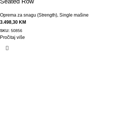
Seated Row
Oprema za snagu (Strength)
,
Single mašine
3.498,30
KM
SKU:
50856
Pročitaj više
VELEPRODAJA
Banja Luka, Vase Glušca 19A
Telefon: +387 66 767 777
e-mail: info@fitnesoprema.ba
SERVIS
Banja Luka, Veljka Mlađenovića bb