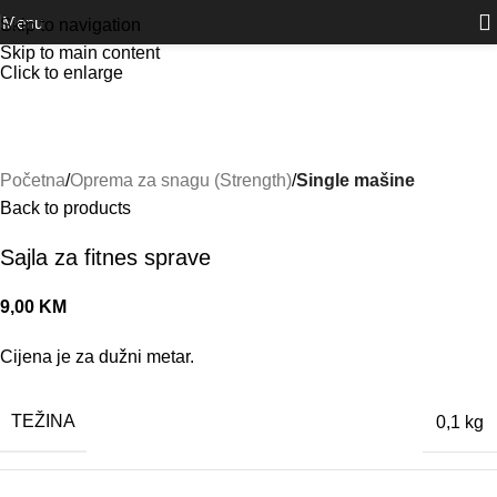
Outlet
prilike po posebnim cijenama. Klik.
Menu
Skip to navigation
Skip to main content
Click to enlarge
Početna
Oprema za snagu (Strength)
Single mašine
Back to products
Sajla za fitnes sprave
9,00
KM
Cijena je za dužni metar.
TEŽINA
0,1 kg