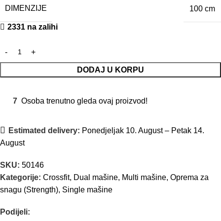
DIMENZIJE
100 cm
2331 na zalihi
DODAJ U KORPU
7
Osoba trenutno gleda ovaj proizvod!
Estimated delivery:
Ponedjeljak 10. August – Petak 14.
August
SKU:
50146
Kategorije:
Crossfit
,
Dual mašine
,
Multi mašine
,
Oprema za
snagu (Strength)
,
Single mašine
Podijeli: