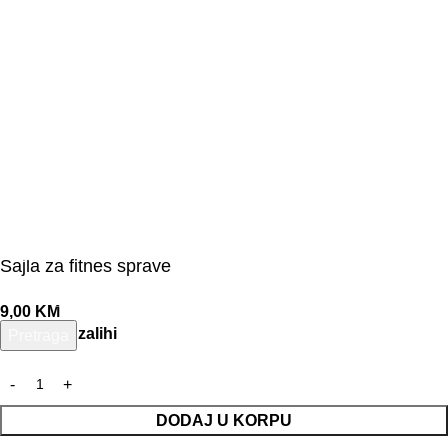
Sajla za fitnes sprave
9,00
KM
2331 na zalihi
Pretraga
Unesite pojam za pretragu.
DODAJ U KORPU