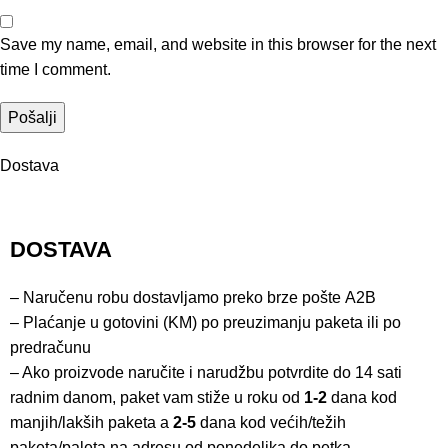
Save my name, email, and website in this browser for the next
time I comment.
Dostava
DOSTAVA
– Naručenu robu dostavljamo preko brze pošte
A2B
– Plaćanje u gotovini (KM) po preuzimanju paketa ili po
predračunu
– Ako proizvode naručite i narudžbu potvrdite do 14 sati
radnim danom, paket vam stiže u roku od
1-2
dana kod
manjih/lakših paketa a
2-5
dana kod većih/težih
paketa/paleta na adresu od ponedeljka do petka