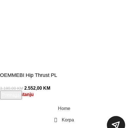
OEMMEBI Hip Thrust PL
2.552,00
KM
3.190,00
KM
Nema na stanju
Pretraga
Unesite pojam za pretragu.
Home
Korpa