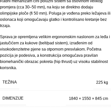
Radni mehanizam čini polužni sistem sa osovinom velikog
promjera (cca 30–50 mm), na koju se direktno dodaju
olimpijske ploče (fi 50 mm). Poluga je vođena preko ležajeva ili
oslonaca koji omogućavaju glatko i kontrolisano kretanje bez
trzaja.
Sprava je opremljena velikim ergonomskim naslonom za leđa i
jastučićem za kukove (belt/pad sistem), izrađenim od
visokodenzitetne pjene sa otpornom presvlakom. Početna
pozicija je podesiva, a konstrukcija omogućava pravilan
biomehanički obrazac pokreta (hip thrust) uz visoku stabilnost
korisnika.
TEŽINA
225 kg
DIMENZIJE
1840 × 1550 × 845 cm