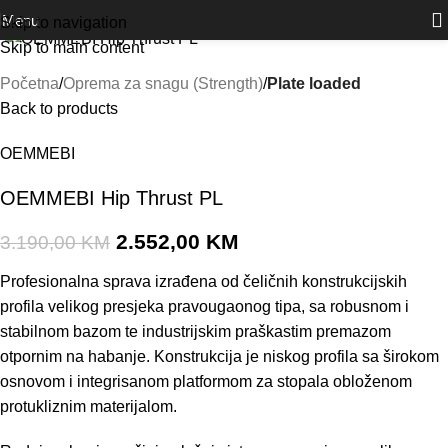
Outlet
prilike po posebnim cijenama. Klik.
Akcija!
Click to enlarge
Menu
Skip to navigation
Skip to main content
Početna
Oprema za snagu (Strength)
Plate loaded
Back to products
OEMMEBI
OEMMEBI Hip Thrust PL
2.552,00
KM
3.190,00
KM
Profesionalna sprava izrađena od čeličnih konstrukcijskih
profila velikog presjeka pravougaonog tipa, sa robusnom i
stabilnom bazom te industrijskim praškastim premazom
otpornim na habanje. Konstrukcija je niskog profila sa širokom
osnovom i integrisanom platformom za stopala obloženom
protukliznim materijalom.