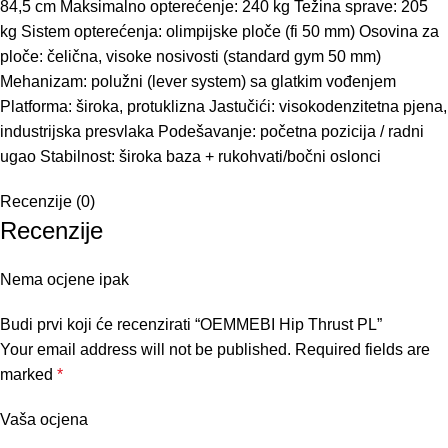
84,5 cm Maksimalno opterećenje: 240 kg Težina sprave: 205
kg Sistem opterećenja: olimpijske ploče (fi 50 mm) Osovina za
ploče: čelična, visoke nosivosti (standard gym 50 mm)
Mehanizam: polužni (lever system) sa glatkim vođenjem
Platforma: široka, protuklizna Jastučići: visokodenzitetna pjena,
industrijska presvlaka Podešavanje: početna pozicija / radni
ugao Stabilnost: široka baza + rukohvati/bočni oslonci
Recenzije (0)
Recenzije
Nema ocjene ipak
Budi prvi koji će recenzirati “OEMMEBI Hip Thrust PL”
Your email address will not be published.
Required fields are
marked
*
Vaša ocjena