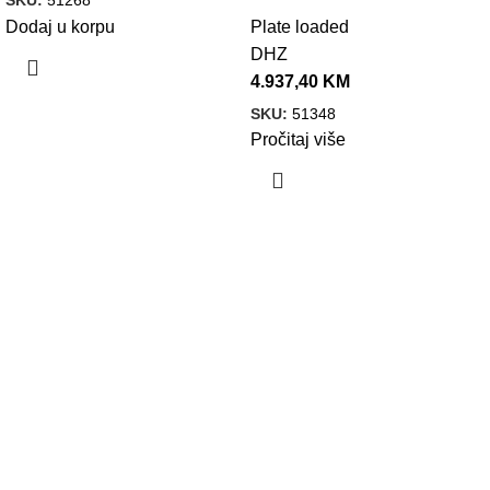
Dodaj u korpu
Plate loaded
DHZ
4.937,40
KM
SKU:
51348
Pročitaj više
VELEPRODAJA
Banja Luka, Vase Glušca 19A
Telefon: +387 66 767 777
e-mail: info@fitnesoprema.ba
SERVIS
Banja Luka, Veljka Mlađenovića bb