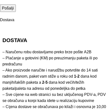
Dostava
DOSTAVA
– Naručenu robu dostavljamo preko brze pošte
A2B
– Plaćanje u gotovini (KM) po preuzimanju paketa ili po
predračunu
– Ako proizvode naručite i narudžbu potvrdite do 14 sati
radnim danom, paket vam stiže u roku od
1-2
dana kod
manjih/lakših paketa a
2-5
dana kod većih/težih
paketa/paleta na adresu od ponedeljka do petka
– Sve cijene na web stranici su bez uključenog PDV-a, PDV
se obračuna u korpi kada idete u realizaciju kupovine
– Cijena dostave se obračunava po kilaži i osnovna je 10,00