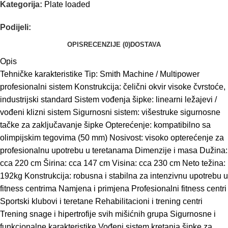
Kategorija:
Plate loaded
Podijeli:
OPIS
RECENZIJE (0)
DOSTAVA
Opis
Tehničke karakteristike Tip: Smith Machine / Multipower
profesionalni sistem Konstrukcija: čelični okvir visoke čvrstoće,
industrijski standard Sistem vođenja šipke: linearni ležajevi /
vođeni klizni sistem Sigurnosni sistem: višestruke sigurnosne
tačke za zaključavanje šipke Opterećenje: kompatibilno sa
olimpijskim tegovima (50 mm) Nosivost: visoko opterećenje za
profesionalnu upotrebu u teretanama Dimenzije i masa Dužina:
cca 220 cm Širina: cca 147 cm Visina: cca 230 cm Neto težina:
192kg Konstrukcija: robusna i stabilna za intenzivnu upotrebu u
fitness centrima Namjena i primjena Profesionalni fitness centri
Sportski klubovi i teretane Rehabilitacioni i trening centri
Trening snage i hipertrofije svih mišićnih grupa Sigurnosne i
funkcionalne karakteristike Vođeni sistem kretanja šipke za