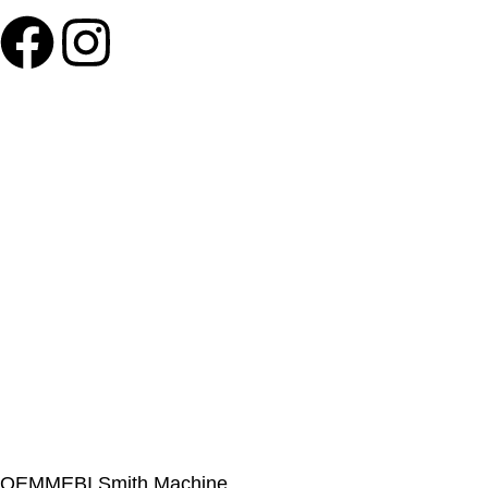
©Olymp Sport d.o.o.
OEMMEBI Smith Machine