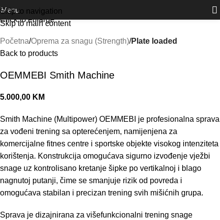
Outlet
prilike po posebnim cijenama. Klik.
Menu
Skip to navigation
Click to enlarge
Skip to main content
Početna
Oprema za snagu (Strength)
Plate loaded
Back to products
OEMMEBI Smith Machine
5.000,00
KM
Smith Machine (Multipower) OEMMEBI je profesionalna sprava
za vođeni trening sa opterećenjem, namijenjena za
komercijalne fitnes centre i sportske objekte visokog intenziteta
korištenja. Konstrukcija omogućava sigurno izvođenje vježbi
snage uz kontrolisano kretanje šipke po vertikalnoj i blago
nagnutoj putanji, čime se smanjuje rizik od povreda i
omogućava stabilan i precizan trening svih mišićnih grupa.
Sprava je dizajnirana za višefunkcionalni trening snage