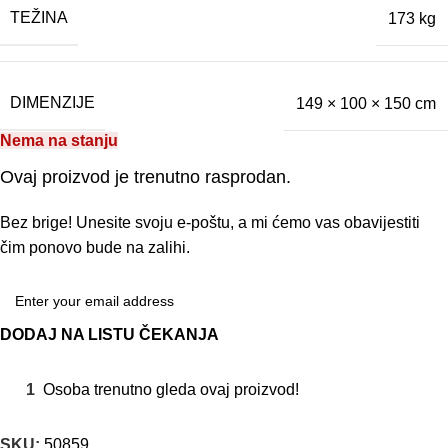
TEŽINA
173 kg
DIMENZIJE
149 × 100 × 150 cm
Nema na stanju
Ovaj proizvod je trenutno rasprodan.
Bez brige! Unesite svoju e-poštu, a mi ćemo vas obavijestiti
čim ponovo bude na zalihi.
DODAJ NA LISTU ČEKANJA
1
Osoba trenutno gleda ovaj proizvod!
SKU:
50859