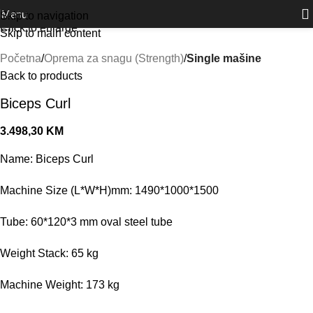
Outlet
prilike po posebnim cijenama. Klik.
Menu
Skip to navigation
Click to enlarge
Skip to main content
Početna
Oprema za snagu (Strength)
Single mašine
Back to products
Biceps Curl
3.498,30
KM
Name: Biceps Curl
Machine Size (L*W*H)mm: 1490*1000*1500
Tube: 60*120*3 mm oval steel tube
Weight Stack: 65 kg
Machine Weight: 173 kg