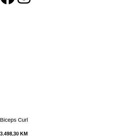
©Olymp Sport d.o.o.
Biceps Curl
3.498,30
KM