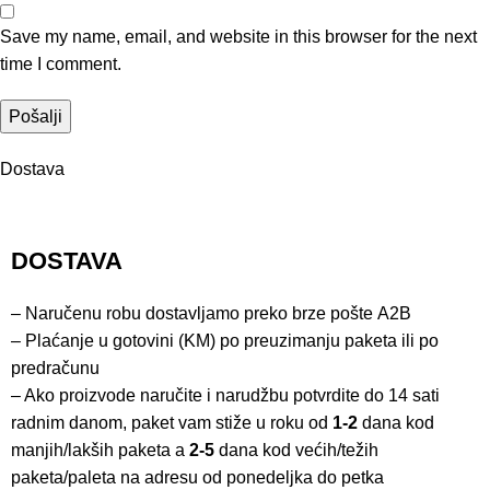
Save my name, email, and website in this browser for the next
time I comment.
Dostava
DOSTAVA
– Naručenu robu dostavljamo preko brze pošte
A2B
– Plaćanje u gotovini (KM) po preuzimanju paketa ili po
predračunu
– Ako proizvode naručite i narudžbu potvrdite do 14 sati
radnim danom, paket vam stiže u roku od
1-2
dana kod
manjih/lakših paketa a
2-5
dana kod većih/težih
paketa/paleta na adresu od ponedeljka do petka