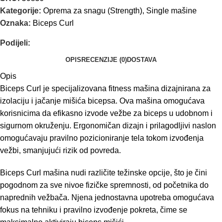
Kategorije:
Oprema za snagu (Strength)
,
Single mašine
Oznaka:
Biceps Curl
Podijeli:
OPIS
RECENZIJE (0)
DOSTAVA
Opis
Biceps Curl je specijalizovana fitness mašina dizajnirana za
izolaciju i jačanje mišića bicepsa. Ova mašina omogućava
korisnicima da efikasno izvode vežbe za biceps u udobnom i
sigurnom okruženju. Ergonomičan dizajn i prilagodljivi naslon
omogućavaju pravilno pozicioniranje tela tokom izvođenja
vežbi, smanjujući rizik od povreda.
Biceps Curl mašina nudi različite težinske opcije, što je čini
pogodnom za sve nivoe fizičke spremnosti, od početnika do
naprednih vežbača. Njena jednostavna upotreba omogućava
fokus na tehniku i pravilno izvođenje pokreta, čime se