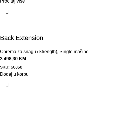
Pročitaj više
Back Extension
Oprema za snagu (Strength)
,
Single mašine
3.498,30
KM
SKU:
50858
Dodaj u korpu
VELEPRODAJA
Banja Luka, Vase Glušca 19A