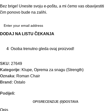
Bez brige! Unesite svoju e-poštu, a mi ćemo vas obavijestiti
čim ponovo bude na zalihi.
DODAJ NA LISTU ČEKANJA
4
Osoba trenutno gleda ovaj proizvod!
SKU:
27649
Kategorije:
Klupe
,
Oprema za snagu (Strength)
Oznaka:
Roman Chair
Brand:
Ostalo
Podijeli:
OPIS
RECENZIJE (0)
DOSTAVA
Opis