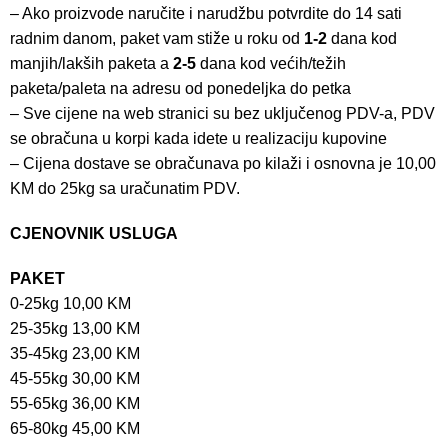
– Ako proizvode naručite i narudžbu potvrdite do 14 sati
radnim danom, paket vam stiže u roku od
1-2
dana kod
manjih/lakših paketa a
2-5
dana kod većih/težih
paketa/paleta na adresu od ponedeljka do petka
– Sve cijene na web stranici su bez uključenog PDV-a, PDV
se obračuna u korpi kada idete u realizaciju kupovine
– Cijena dostave se obračunava po kilaži i osnovna je 10,00
KM do 25kg sa uračunatim PDV.
CJENOVNIK USLUGA
PAKET
0-25kg 10,00 KM
25-35kg 13,00 KM
35-45kg 23,00 KM
45-55kg 30,00 KM
55-65kg 36,00 KM
65-80kg 45,00 KM