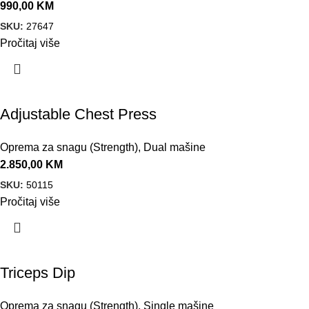
990,00
KM
SKU:
27647
Pročitaj više
Adjustable Chest Press
Oprema za snagu (Strength)
,
Dual mašine
2.850,00
KM
SKU:
50115
Pročitaj više
Triceps Dip
Oprema za snagu (Strength)
,
Single mašine