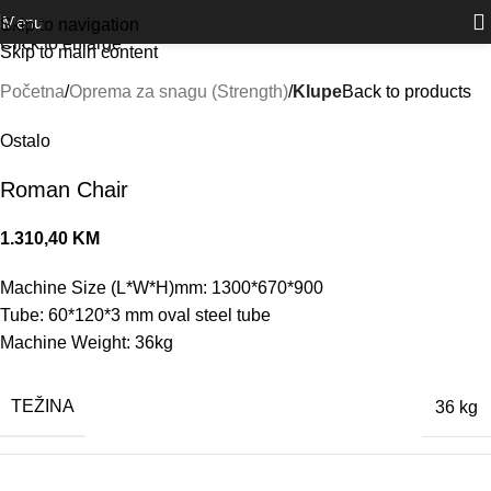
Outlet
prilike po posebnim cijenama. Klik.
Menu
Skip to navigation
Click to enlarge
Skip to main content
Početna
Oprema za snagu (Strength)
Klupe
Back to products
Ostalo
Roman Chair
1.310,40
KM
Machine Size (L*W*H)mm: 1300*670*900
Tube: 60*120*3 mm oval steel tube
Machine Weight: 36kg
TEŽINA
36 kg