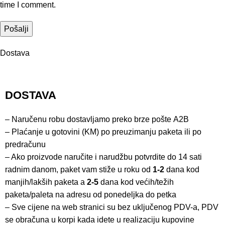
time I comment.
Dostava
DOSTAVA
– Naručenu robu dostavljamo preko brze pošte
A2B
– Plaćanje u gotovini (KM) po preuzimanju paketa ili po
predračunu
– Ako proizvode naručite i narudžbu potvrdite do 14 sati
radnim danom, paket vam stiže u roku od
1-2
dana kod
manjih/lakših paketa a
2-5
dana kod većih/težih
paketa/paleta na adresu od ponedeljka do petka
– Sve cijene na web stranici su bez uključenog PDV-a, PDV
se obračuna u korpi kada idete u realizaciju kupovine