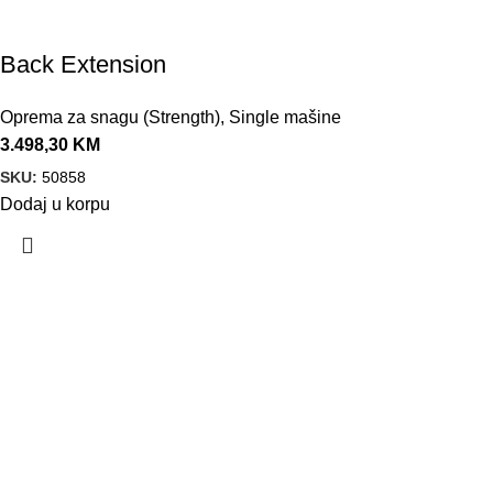
Back Extension
Oprema za snagu (Strength)
,
Single mašine
3.498,30
KM
SKU:
50858
Dodaj u korpu
VELEPRODAJA
Banja Luka, Vase Glušca 19A
Telefon: +387 66 767 777
e-mail: info@fitnesoprema.ba