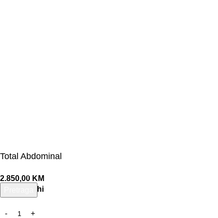
Total Abdominal
2.850,00
KM
2 na zalihi
Pretraga
Unesite pojam za pretragu.