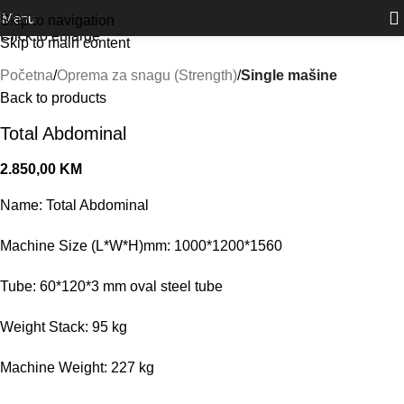
Outlet
prilike po posebnim cijenama. Klik.
Menu
Skip to navigation
Click to enlarge
Skip to main content
Početna
Oprema za snagu (Strength)
Single mašine
Back to products
Total Abdominal
2.850,00
KM
Name: Total Abdominal
Machine Size (L*W*H)mm: 1000*1200*1560
Tube: 60*120*3 mm oval steel tube
Weight Stack: 95 kg
Machine Weight: 227 kg