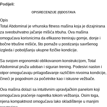
Podijeli:
OPIS
RECENZIJE (0)
DOSTAVA
Opis
Total Abdominal je vrhunska fitness mašina koja je dizajnirana
za sveobuhvatno jačanje mišića trbuha. Ova mašina
omogućava korisnicima da efikasno treniraju gornje, donje i
bočne trbušne mišiće, što pomaže u postizanju savršenog
izgleda i poboljšanju ukupne fizičke kondicije.
Sa svojom ergonomski oblikovanom konstrukcijom, Total
Abdominal pruža udoban i siguran trening. Podesivi naslon i
otpor omogućavaju prilagođavanje različitim nivoima kondicije,
čineći je pogodnom za početnike kao i iskusne vežbače.
Ova mašina dolazi sa intuitivnim upravljačkim panelom koji
omogućava praćenje napretka tokom vežbanja. Osim toga,
njena kompaktnost omogućava lako skladištenje u manjim