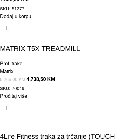
SKU:
51277
Dodaj u korpu
Akcija!
MATRIX T5X TREADMILL
Prof. trake
Matrix
4.738,50
KM
5.265,00
KM
SKU:
70049
Pročitaj više
4Life Fitness traka za trčanje (TOUCH