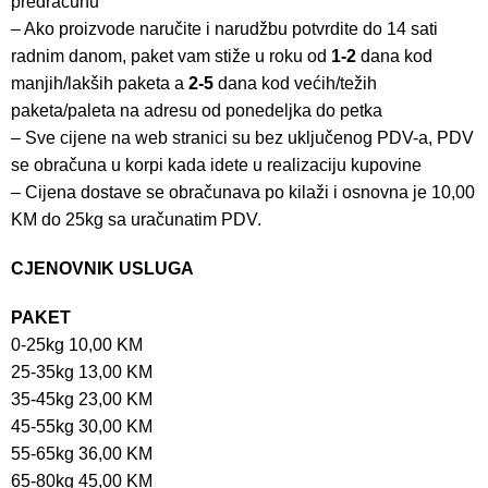
predračunu
– Ako proizvode naručite i narudžbu potvrdite do 14 sati
radnim danom, paket vam stiže u roku od
1-2
dana kod
manjih/lakših paketa a
2-5
dana kod većih/težih
paketa/paleta na adresu od ponedeljka do petka
– Sve cijene na web stranici su bez uključenog PDV-a, PDV
se obračuna u korpi kada idete u realizaciju kupovine
– Cijena dostave se obračunava po kilaži i osnovna je 10,00
KM do 25kg sa uračunatim PDV.
CJENOVNIK USLUGA
PAKET
0-25kg 10,00 KM
25-35kg 13,00 KM
35-45kg 23,00 KM
45-55kg 30,00 KM
55-65kg 36,00 KM
65-80kg 45,00 KM