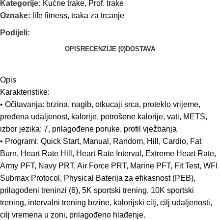
Kategorije:
Kućne trake
,
Prof. trake
Oznake:
life fitness
,
traka za trcanje
Podijeli:
OPIS
RECENZIJE (0)
DOSTAVA
Opis
Karakteristike:
• Očitavanja: brzina, nagib, otkucaji srca, proteklo vrijeme,
pređena udaljenost, kalorije, potrošene kalorije, vati, METS,
izbor jezika: 7, prilagođene poruke, profil vježbanja
• Programi: Quick Start, Manual, Random, Hill, Cardio, Fat
Burn, Heart Rate Hill, Heart Rate Interval, Extreme Heart Rate,
Army PFT, Navy PRT, Air Force PRT, Marine PFT, Fit Test, WFI
Submax Protocol, Physical Baterija za efikasnost (PEB),
prilagođeni treninzi (6), 5K sportski trening, 10K sportski
trening, intervalni trening brzine, kalorijski cilj, cilj udaljenosti,
cilj vremena u zoni, prilagođeno hlađenje.