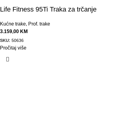
Life Fitness 95Ti Traka za trčanje
Kućne trake
,
Prof. trake
3.159,00
KM
SKU:
50636
Pročitaj više
VELEPRODAJA
Banja Luka, Vase Glušca 19A
Telefon: +387 66 767 777
e-mail: info@fitnesoprema.ba
SERVIS