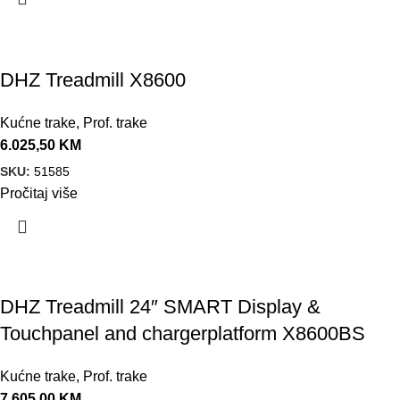
DHZ Treadmill X8600
Kućne trake
,
Prof. trake
6.025,50
KM
SKU:
51585
Pročitaj više
DHZ Treadmill 24″ SMART Display &
Touchpanel and chargerplatform X8600BS
Kućne trake
,
Prof. trake
7.605,00
KM