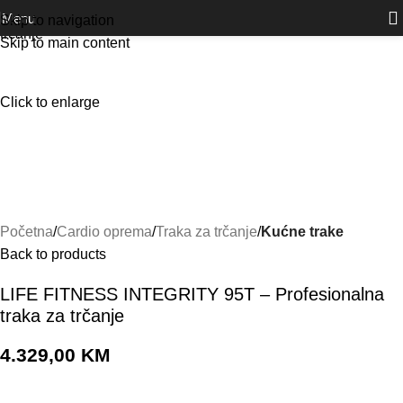
Outlet
prilike po posebnim cijenama. Klik.
Menu
Skip to navigation
Skip to main content
Click to enlarge
Početna
Cardio oprema
Traka za trčanje
Kućne trake
Back to products
LIFE FITNESS INTEGRITY 95T – Profesionalna
traka za trčanje
4.329,00
KM