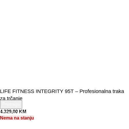
LIFE FITNESS INTEGRITY 95T – Profesionalna traka
za trčanje
Pretraga
4.329,00
KM
Unesite pojam za pretragu.
Nema na stanju