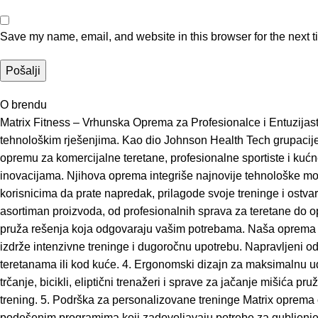
Save my name, email, and website in this browser for the next 
O brendu
Matrix Fitness – Vrhunska Oprema za Profesionalce i Entuzijaste
tehnološkim rješenjima. Kao dio Johnson Health Tech grupacije, j
opremu za komercijalne teretane, profesionalne sportiste i kućne 
inovacijama. Njihova oprema integriše najnovije tehnološke mo
korisnicima da prate napredak, prilagode svoje treninge i ostvar
asortiman proizvoda, od profesionalnih sprava za teretane do op
pruža rešenja koja odgovaraju vašim potrebama. Naša oprema kom
izdrže intenzivne treninge i dugoročnu upotrebu. Napravljeni od n
teretanama ili kod kuće. 4. Ergonomski dizajn za maksimalnu ud
trčanje, bicikli, eliptični trenažeri i sprave za jačanje mišića 
trening. 5. Podrška za personalizovane treninge Matrix oprema
podešenim programima koji zadovoljavaju potrebe za gubljenjem k