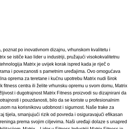
a, poznat po inovativnom dizajnu, vrhunskom kvalitetu i
se ističe kao lider u industriji, pružajući visokokvalitetnu
ehnologija Matrix je uvijek korak ispred kada je riječ o
programa i povezanosti s pametnim uređajima. Ovo omogućava
alna oprema za teretane i kućnu upotrebu Matrix nudi širok
k fitness centra ili želite vrhunsku opremu u svom domu, Matrix
ost i dugotrajnost Matrix Fitness proizvodi su dizajnirani da
otrajnosti i pouzdanosti, bilo da se koriste u profesionalnim
usom na korisnikovu udobnost i sigurnost. Naše trake za
aj tijela, smanjujući rizik od povreda i osiguravajući efikasan
reninga prema svojim ciljevima. Naši uređaji dolaze s unapred
acijom. Matrix – Lider u Fitness Industriji Matrix Fitness je