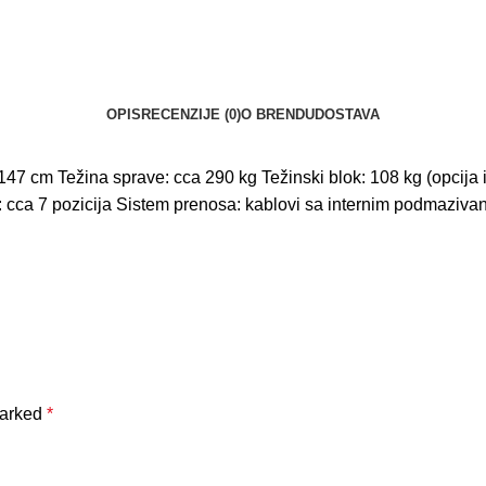
OPIS
RECENZIJE (0)
O BRENDU
DOSTAVA
 147 cm Težina sprave: cca 290 kg Težinski blok: 108 kg (opcija
 cca 7 pozicija Sistem prenosa: kablovi sa internim podmazivanje
marked
*