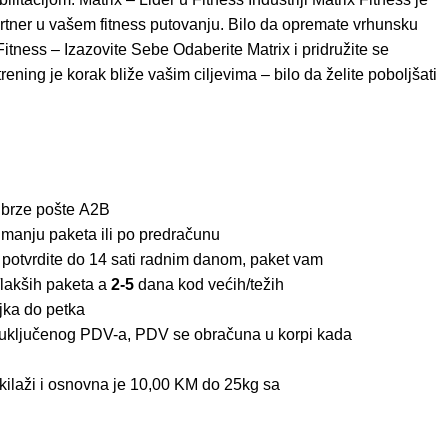
artner u vašem fitness putovanju. Bilo da opremate vrhunsku
Fitness – Izazovite Sebe Odaberite Matrix i pridružite se
rening je korak bliže vašim ciljevima – bilo da želite poboljšati
 brze pošte
A2B
imanju paketa ili po predračunu
 potvrdite do 14 sati radnim danom, paket vam
lakših paketa a
2-5
dana kod većih/težih
jka do petka
z uključenog PDV-a, PDV se obračuna u korpi kada
kilaži i osnovna je 10,00 KM do 25kg sa