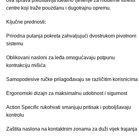
ova sprava predstavlja idealno rješenje za moderne fitness
centre koji traže pouzdanu i dugotrajnu opremu.
Ključne prednosti:
Prirodna putanja pokreta zahvaljujući dvostrukom pivotnom
sistemu
Oblikovani nasloni za leđa omogućavaju potpunu
kontrakciju mišića
Samopodesive ručke prilagođavaju se različitim korisnicima
Ergonomski dizajn za maksimalnu udobnost i sigurnost
Action Specific rukohvati smanjuju pritisak i poboljšavaju
kontrolu
Zaštita naslona na kontaktnim zonama za duži vijek trajanja