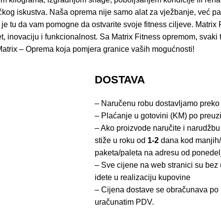
ičkog iskustva. Naša oprema nije samo alat za vježbanje, već p
* je tu da vam pomogne da ostvarite svoje fitness ciljeve. Matrix 
et, inovaciju i funkcionalnost. Sa Matrix Fitness opremom, svaki t
vi. Matrix – Oprema koja pomjera granice vaših mogućnosti!
DOSTAVA
– Naručenu robu dostavljamo preko
– Plaćanje u gotovini (KM) po preuz
– Ako proizvode naručite i narudžbu
stiže u roku od
1-2
dana kod manjih/
paketa/paleta na adresu od ponedel
– Sve cijene na web stranici su be
idete u realizaciju kupovine
– Cijena dostave se obračunava po 
uračunatim PDV.