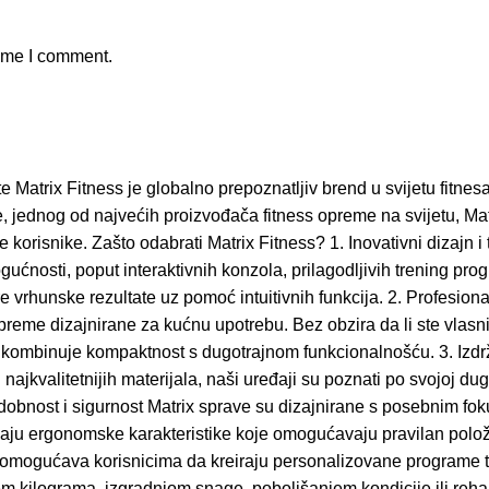
time I comment.
 Matrix Fitness je globalno prepoznatljiv brend u svijetu fitnes
ednog od najvećih proizvođača fitness opreme na svijetu, Matrix 
korisnike. Zašto odabrati Matrix Fitness? 1. Inovativni dizajn i t
gućnosti, poput interaktivnih konzola, prilagodljivih trening 
e vrhunske rezultate uz pomoć intuitivnih funkcija. 2. Profesion
reme dizajnirane za kućnu upotrebu. Bez obzira da li ste vlasni
binuje kompaktnost s dugotrajnom funkcionalnošću. 3. Izdržljiv
ajkvalitetnijih materijala, naši uređaji su poznati po svojoj dug
obnost i sigurnost Matrix sprave su dizajnirane s posebnim fok
pružaju ergonomske karakteristike koje omogućavaju pravilan polož
 omogućava korisnicima da kreiraju personalizovane programe t
ilograma, izgradnjom snage, poboljšanjem kondicije ili rehabilit