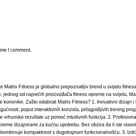
time I comment.
 Matrix Fitness je globalno prepoznatljiv brend u svijetu fitnes
ednog od najvećih proizvođača fitness opreme na svijetu, Matrix 
korisnike. Zašto odabrati Matrix Fitness? 1. Inovativni dizajn i t
gućnosti, poput interaktivnih konzola, prilagodljivih trening 
e vrhunske rezultate uz pomoć intuitivnih funkcija. 2. Profesion
reme dizajnirane za kućnu upotrebu. Bez obzira da li ste vlasni
binuje kompaktnost s dugotrajnom funkcionalnošću. 3. Izdržljiv