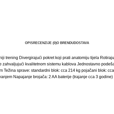
OPIS
RECENZIJE (0)
O BRENDU
DOSTAVA
sniji trening Divergirajući pokret koji prati anatomiju tijela Ro
etanje zahvaljujući kvalitetnom sistemu kablova Jednostavno po
 cm Težina sprave: standardni blok: cca 214 kg pojačani blok: cc
vanjem Napajanje brojača: 2 AA baterije (trajanje cca 3 godine)