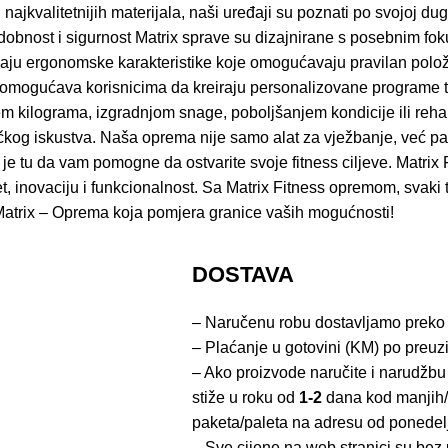
ajkvalitetnijih materijala, naši uređaji su poznati po svojoj dug
obnost i sigurnost Matrix sprave su dizajnirane s posebnim fok
pružaju ergonomske karakteristike koje omogućavaju pravilan polož
 omogućava korisnicima da kreiraju personalizovane programe t
ilograma, izgradnjom snage, poboljšanjem kondicije ili rehabilit
ičkog iskustva. Naša oprema nije samo alat za vježbanje, već p
* je tu da vam pomogne da ostvarite svoje fitness ciljeve. Matrix 
et, inovaciju i funkcionalnost. Sa Matrix Fitness opremom, svaki t
vi. Matrix – Oprema koja pomjera granice vaših mogućnosti!
DOSTAVA
– Naručenu robu dostavljamo preko
– Plaćanje u gotovini (KM) po preuz
– Ako proizvode naručite i narudžbu
stiže u roku od
1-2
dana kod manjih/
paketa/paleta na adresu od ponedel
– Sve cijene na web stranici su be