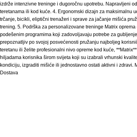
izdrže intenzivne treninge i dugoročnu upotrebu. Napravljeni od n
teretanama ili kod kuće. 4. Ergonomski dizajn za maksimalnu ud
trčanje, bicikli, eliptični trenažeri i sprave za jačanje mišića 
trening. 5. Podrška za personalizovane treninge Matrix oprema
podešenim programima koji zadovoljavaju potrebe za gubljenjem k
prepoznatljiv po svojoj posvećenosti pružanju najboljeg korisn
teretanu ili želite profesionalni nivo opreme kod kuće, **Matrix*
hiljadama korisnika širom svijeta koji su izabrali vrhunski kvalit
kondiciju, izgraditi mišiće ili jednostavno ostati aktivni i zdra
Dostava