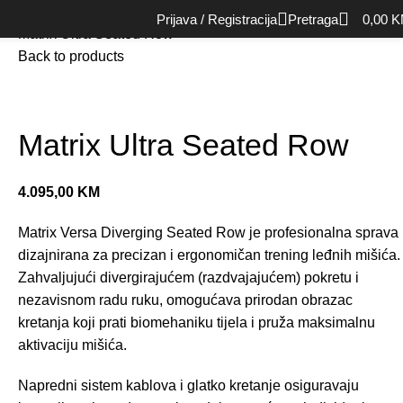
Početna
Oprema za snagu (Strength)
Single mašine
Prijava / Registracija
Pretraga
0,00
K
Matrix Ultra Seated Row
Back to products
Matrix Ultra Seated Row
4.095,00
KM
Matrix Versa Diverging Seated Row je profesionalna sprava
dizajnirana za precizan i ergonomičan trening leđnih mišića.
Zahvaljujući divergirajućem (razdvajajućem) pokretu i
nezavisnom radu ruku, omogućava prirodan obrazac
kretanja koji prati biomehaniku tijela i pruža maksimalnu
aktivaciju mišića.
Napredni sistem kablova i glatko kretanje osiguravaju