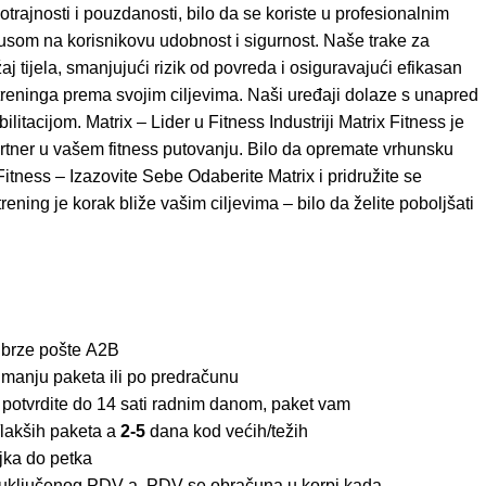
otrajnosti i pouzdanosti, bilo da se koriste u profesionalnim
usom na korisnikovu udobnost i sigurnost. Naše trake za
aj tijela, smanjujući rizik od povreda i osiguravajući efikasan
reninga prema svojim ciljevima. Naši uređaji dolaze s unapred
acijom. Matrix – Lider u Fitness Industriji Matrix Fitness je
artner u vašem fitness putovanju. Bilo da opremate vrhunsku
Fitness – Izazovite Sebe Odaberite Matrix i pridružite se
rening je korak bliže vašim ciljevima – bilo da želite poboljšati
 brze pošte
A2B
imanju paketa ili po predračunu
 potvrdite do 14 sati radnim danom, paket vam
lakših paketa a
2-5
dana kod većih/težih
jka do petka
z uključenog PDV-a, PDV se obračuna u korpi kada