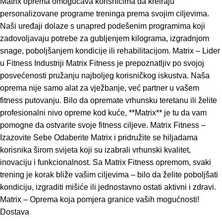
Matrix oprema omogućava korisnicima da kreiraju
personalizovane programe treninga prema svojim ciljevima.
Naši uređaji dolaze s unapred podešenim programima koji
zadovoljavaju potrebe za gubljenjem kilograma, izgradnjom
snage, poboljšanjem kondicije ili rehabilitacijom. Matrix – Lider
u Fitness Industriji Matrix Fitness je prepoznatljiv po svojoj
posvećenosti pružanju najboljeg korisničkog iskustva. Naša
oprema nije samo alat za vježbanje, već partner u vašem
fitness putovanju. Bilo da opremate vrhunsku teretanu ili želite
profesionalni nivo opreme kod kuće, **Matrix** je tu da vam
pomogne da ostvarite svoje fitness ciljeve. Matrix Fitness –
Izazovite Sebe Odaberite Matrix i pridružite se hiljadama
korisnika širom svijeta koji su izabrali vrhunski kvalitet,
inovaciju i funkcionalnost. Sa Matrix Fitness opremom, svaki
trening je korak bliže vašim ciljevima – bilo da želite poboljšati
kondiciju, izgraditi mišiće ili jednostavno ostati aktivni i zdravi.
Matrix – Oprema koja pomjera granice vaših mogućnosti!
Dostava