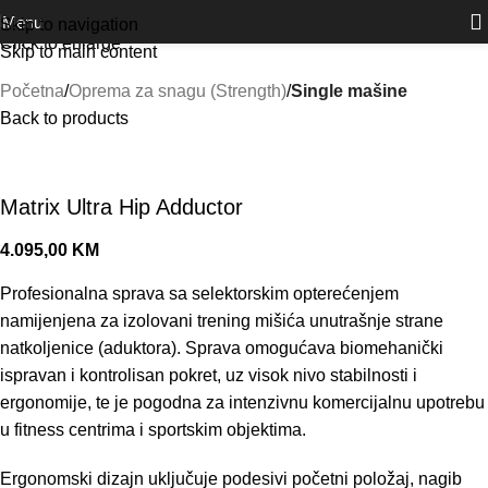
Outlet
prilike po posebnim cijenama. Klik.
Menu
Skip to navigation
Click to enlarge
Skip to main content
Početna
Oprema za snagu (Strength)
Single mašine
Back to products
Matrix Ultra Hip Adductor
4.095,00
KM
Profesionalna sprava sa selektorskim opterećenjem
namijenjena za izolovani trening mišića unutrašnje strane
natkoljenice (aduktora). Sprava omogućava biomehanički
ispravan i kontrolisan pokret, uz visok nivo stabilnosti i
ergonomije, te je pogodna za intenzivnu komercijalnu upotrebu
u fitness centrima i sportskim objektima.
Ergonomski dizajn uključuje podesivi početni položaj, nagib