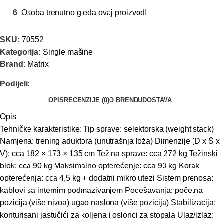
6
Osoba trenutno gleda ovaj proizvod!
SKU:
70552
Kategorija:
Single mašine
Brand:
Matrix
Podijeli:
OPIS
RECENZIJE (0)
O BRENDU
DOSTAVA
Opis
Tehničke karakteristike: Tip sprave: selektorska (weight stack)
Namjena: trening aduktora (unutrašnja loža) Dimenzije (D x Š x
V): cca 182 × 173 × 135 cm Težina sprave: cca 272 kg Težinski
blok: cca 90 kg Maksimalno opterećenje: cca 93 kg Korak
opterećenja: cca 4,5 kg + dodatni mikro utezi Sistem prenosa:
kablovi sa internim podmazivanjem Podešavanja: početna
pozicija (više nivoa) ugao naslona (više pozicija) Stabilizacija:
konturisani jastučići za koljena i oslonci za stopala Ulaz/izlaz: