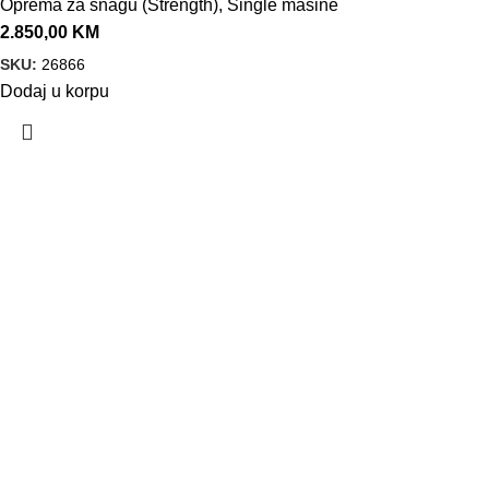
Oprema za snagu (Strength)
,
Single mašine
2.850,00
KM
SKU:
26866
Dodaj u korpu
VELEPRODAJA
Banja Luka, Vase Glušca 19A
Telefon: +387 66 767 777
e-mail: info@fitnesoprema.ba
SERVIS
Banja Luka, Veljka Mlađenovića bb
Telefon: +387 66 767 776
e-mail: servis@fitnesoprema.ba