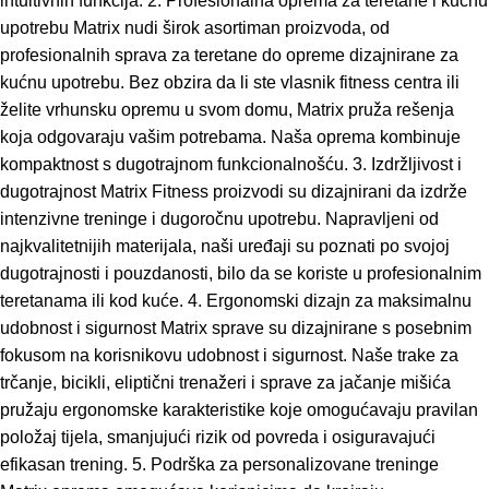
intuitivnih funkcija. 2. Profesionalna oprema za teretane i kućnu
upotrebu Matrix nudi širok asortiman proizvoda, od
profesionalnih sprava za teretane do opreme dizajnirane za
kućnu upotrebu. Bez obzira da li ste vlasnik fitness centra ili
želite vrhunsku opremu u svom domu, Matrix pruža rešenja
koja odgovaraju vašim potrebama. Naša oprema kombinuje
kompaktnost s dugotrajnom funkcionalnošću. 3. Izdržljivost i
dugotrajnost Matrix Fitness proizvodi su dizajnirani da izdrže
intenzivne treninge i dugoročnu upotrebu. Napravljeni od
najkvalitetnijih materijala, naši uređaji su poznati po svojoj
dugotrajnosti i pouzdanosti, bilo da se koriste u profesionalnim
teretanama ili kod kuće. 4. Ergonomski dizajn za maksimalnu
udobnost i sigurnost Matrix sprave su dizajnirane s posebnim
fokusom na korisnikovu udobnost i sigurnost. Naše trake za
trčanje, bicikli, eliptični trenažeri i sprave za jačanje mišića
pružaju ergonomske karakteristike koje omogućavaju pravilan
položaj tijela, smanjujući rizik od povreda i osiguravajući
efikasan trening. 5. Podrška za personalizovane treninge