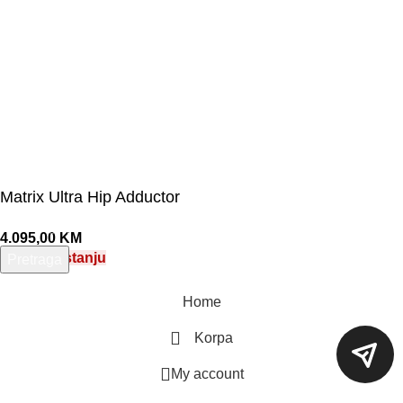
Matrix Ultra Hip Adductor
4.095,00
KM
Nema na stanju
Pretraga
Unesite pojam za pretragu.
Home
Korpa
My account