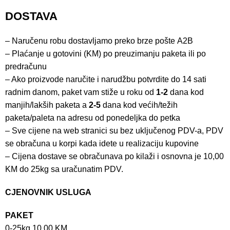
DOSTAVA
– Naručenu robu dostavljamo preko brze pošte
A2B
– Plaćanje u gotovini (KM) po preuzimanju paketa ili po
predračunu
– Ako proizvode naručite i narudžbu potvrdite do 14 sati
radnim danom, paket vam stiže u roku od
1-2
dana kod
manjih/lakših paketa a
2-5
dana kod većih/težih
paketa/paleta na adresu od ponedeljka do petka
– Sve cijene na web stranici su bez uključenog PDV-a, PDV
se obračuna u korpi kada idete u realizaciju kupovine
– Cijena dostave se obračunava po kilaži i osnovna je 10,00
KM do 25kg sa uračunatim PDV.
CJENOVNIK USLUGA
PAKET
0-25kg 10,00 KM