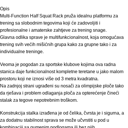
Opis
Multi-Function Half Squat Rack pruža idealnu platformu za
trening sa slobodnim tegovima koji će zadovoljiti i
profesionalne i amaterske zahtjeve za trening snage.
Glavna odlika sprave je multifunkcionalnost, koja omogućava
trening svih većih mišićnih grupa kako za grupne tako i za
individualne treninge.
Veoma je pogodan za sportske klubove kojima ova radna
stanica daje funkcionalnost kompletne teretane u jako malom
prostoru koji ne iznosi više od 3 metra kvadratna.
Na zadnjoj strani ugrađeni su nosači za olimpijske ploče tako
da rješava i problem odlaganja ploča za opterećenje čineći
stalak za tegove nepotrebnim troškom.
Konstrukcija stalka izrađena je od čelika, čvrsta je i sigurna, a
za dodatnu stabilnost sprava se može učvrstiti u pod u
kombinaciji sa gumenim podlogama ili bez njih.