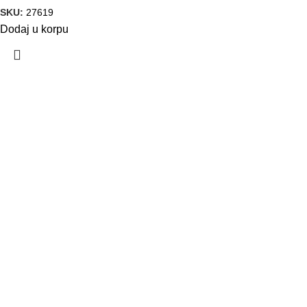
SKU:
27619
Dodaj u korpu
VELEPRODAJA
Banja Luka, Vase Glušca 19A
Telefon: +387 66 767 777
e-mail: info@fitnesoprema.ba
SERVIS
Banja Luka, Veljka Mlađenovića bb
Telefon: +387 66 767 776
e-mail: servis@fitnesoprema.ba
RADNO VRIJEME: