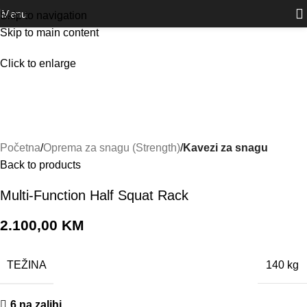
Outlet
prilike po posebnim cijenama. Klik.
Menu
Skip to navigation
Skip to main content
Click to enlarge
Početna
Oprema za snagu (Strength)
Kavezi za snagu
Back to products
Multi-Function Half Squat Rack
2.100,00
KM
TEŽINA
140 kg
6 na zalihi