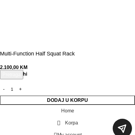
Multi-Function Half Squat Rack
2.100,00
KM
6 na zalihi
Pretraga
Unesite pojam za pretragu.
DODAJ U KORPU
Home
Korpa
My account