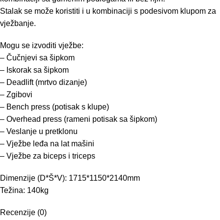
Stalak se može koristiti i u kombinaciji s podesivom klupom za
vježbanje.
Mogu se izvoditi vježbe:
– Čučnjevi sa šipkom
– Iskorak sa šipkom
– Deadlift (mrtvo dizanje)
– Zgibovi
– Bench press (potisak s klupe)
– Overhead press (rameni potisak sa šipkom)
– Veslanje u pretklonu
– Vježbe leđa na lat mašini
– Vježbe za biceps i triceps
Dimenzije (D*Š*V): 1715*1150*2140mm
Težina: 140kg
Recenzije (0)