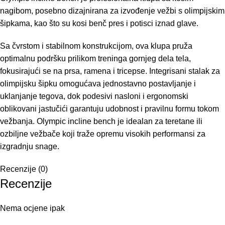
nagibom, posebno dizajnirana za izvođenje vežbi s olimpijskim
šipkama, kao što su kosi benč pres i potisci iznad glave.
Sa čvrstom i stabilnom konstrukcijom, ova klupa pruža
optimalnu podršku prilikom treninga gornjeg dela tela,
fokusirajući se na prsa, ramena i tricepse. Integrisani stalak za
olimpijsku šipku omogućava jednostavno postavljanje i
uklanjanje tegova, dok podesivi nasloni i ergonomski
oblikovani jastučići garantuju udobnost i pravilnu formu tokom
vežbanja. Olympic incline bench je idealan za teretane ili
ozbiljne vežbače koji traže opremu visokih performansi za
izgradnju snage.
Recenzije (0)
Recenzije
Nema ocjene ipak