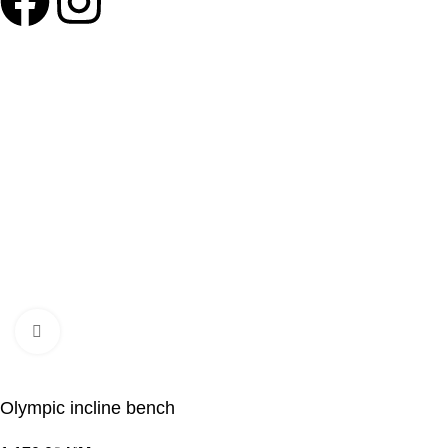
©Olymp Sport d.o.o.
Click to enlarge
Olympic incline bench