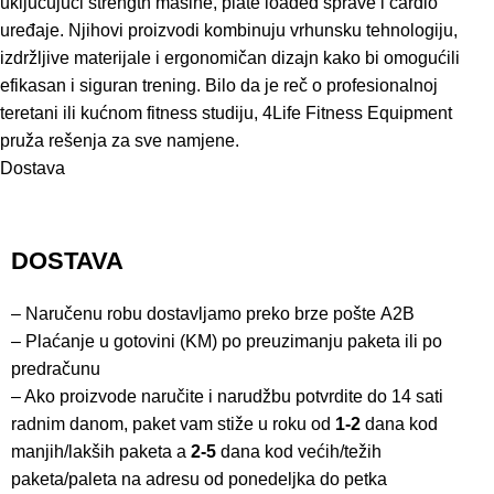
uključujući strength mašine, plate loaded sprave i cardio
uređaje. Njihovi proizvodi kombinuju vrhunsku tehnologiju,
izdržljive materijale i ergonomičan dizajn kako bi omogućili
efikasan i siguran trening. Bilo da je reč o profesionalnoj
teretani ili kućnom fitness studiju, 4Life Fitness Equipment
pruža rešenja za sve namjene.
Dostava
DOSTAVA
– Naručenu robu dostavljamo preko brze pošte
A2B
– Plaćanje u gotovini (KM) po preuzimanju paketa ili po
predračunu
– Ako proizvode naručite i narudžbu potvrdite do 14 sati
radnim danom, paket vam stiže u roku od
1-2
dana kod
manjih/lakših paketa a
2-5
dana kod većih/težih
paketa/paleta na adresu od ponedeljka do petka