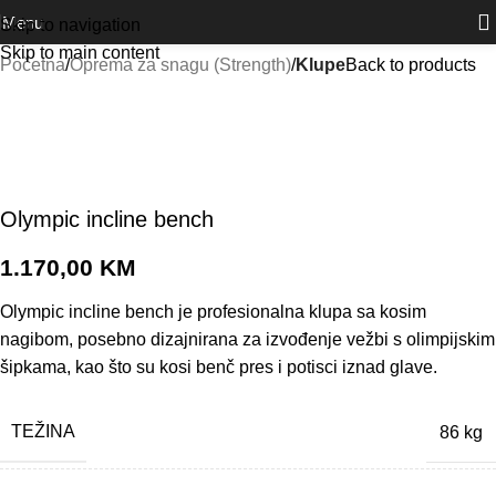
Outlet
prilike po posebnim cijenama. Klik.
Menu
Skip to navigation
Skip to main content
Početna
Oprema za snagu (Strength)
Klupe
Back to products
Olympic incline bench
1.170,00
KM
Olympic incline bench je profesionalna klupa sa kosim
nagibom, posebno dizajnirana za izvođenje vežbi s olimpijskim
šipkama, kao što su kosi benč pres i potisci iznad glave.
TEŽINA
86 kg