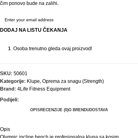
čim ponovo bude na zalihi.
DODAJ NA LISTU ČEKANJA
1
Osoba trenutno gleda ovaj proizvod!
SKU:
50601
Kategorije:
Klupe
,
Oprema za snagu (Strength)
Brand:
4Life Fitness Equipment
Podijeli:
OPIS
RECENZIJE (0)
O BRENDU
DOSTAVA
Opis
Olympic incline bench je profesionalna klupa sa kosim