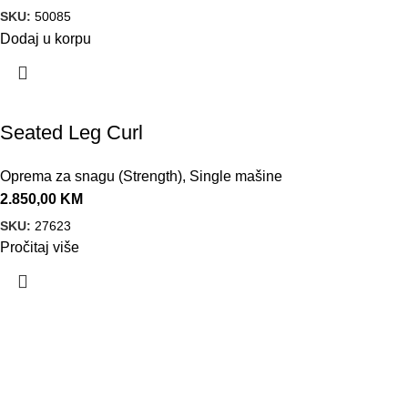
SKU:
50085
Dodaj u korpu
Seated Leg Curl
Oprema za snagu (Strength)
,
Single mašine
2.850,00
KM
SKU:
27623
Pročitaj više
VELEPRODAJA
Banja Luka, Vase Glušca 19A