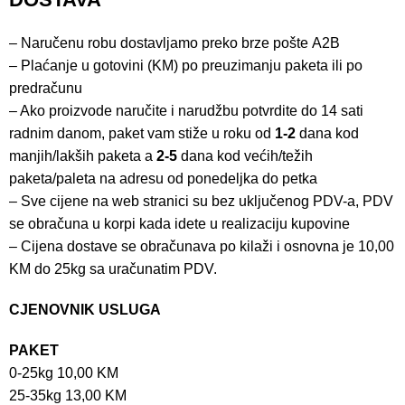
– Naručenu robu dostavljamo preko brze pošte
A2B
– Plaćanje u gotovini (KM) po preuzimanju paketa ili po
predračunu
– Ako proizvode naručite i narudžbu potvrdite do 14 sati
radnim danom, paket vam stiže u roku od
1-2
dana kod
manjih/lakših paketa a
2-5
dana kod većih/težih
paketa/paleta na adresu od ponedeljka do petka
– Sve cijene na web stranici su bez uključenog PDV-a, PDV
se obračuna u korpi kada idete u realizaciju kupovine
– Cijena dostave se obračunava po kilaži i osnovna je 10,00
KM do 25kg sa uračunatim PDV.
CJENOVNIK USLUGA
PAKET
0-25kg 10,00 KM
25-35kg 13,00 KM