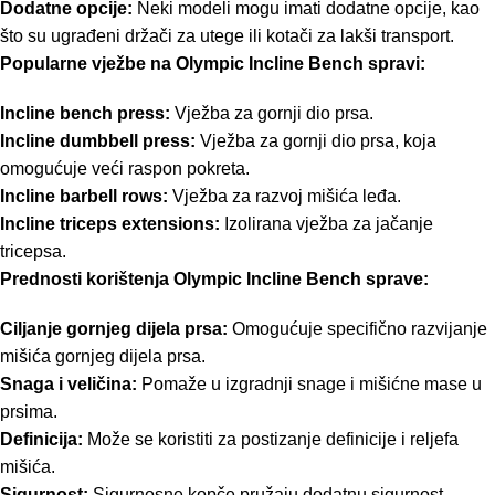
Dodatne opcije:
Neki modeli mogu imati dodatne opcije, kao
što su ugrađeni držači za utege ili kotači za lakši transport.
Popularne vježbe na Olympic Incline Bench spravi:
Incline bench press:
Vježba za gornji dio prsa.
Incline dumbbell press:
Vježba za gornji dio prsa, koja
omogućuje veći raspon pokreta.
Incline barbell rows:
Vježba za razvoj mišića leđa.
Incline triceps extensions:
Izolirana vježba za jačanje
tricepsa.
Prednosti korištenja Olympic Incline Bench sprave:
Ciljanje gornjeg dijela prsa:
Omogućuje specifično razvijanje
mišića gornjeg dijela prsa.
Snaga i veličina:
Pomaže u izgradnji snage i mišićne mase u
prsima.
Definicija:
Može se koristiti za postizanje definicije i reljefa
mišića.
Sigurnost:
Sigurnosne kopče pružaju dodatnu sigurnost