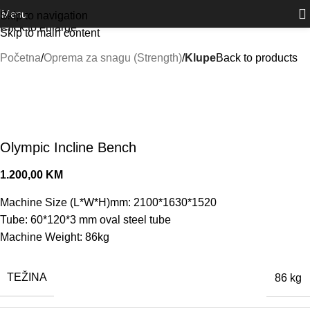
Outlet
prilike po posebnim cijenama. Klik.
Menu
Skip to navigation
Click to enlarge
Skip to main content
Početna
Oprema za snagu (Strength)
Klupe
Back to products
Olympic Incline Bench
1.200,00
KM
Machine Size (L*W*H)mm: 2100*1630*1520
Tube: 60*120*3 mm oval steel tube
Machine Weight: 86kg
TEŽINA
86 kg