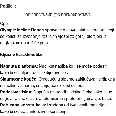
Podijeli:
OPIS
RECENZIJE (0)
O BRENDU
DOSTAVA
Opis
Olympic Incline Bench
sprava je osnovni alat za teretanu koji
se koristi za izvođenje različitih vježbi za gornji dio tijela, s
naglaskom na mišiće prsa.
Ključne karakteristike:
Nagnuta platforma:
Nudi kut nagiba koji se može podesiti
kako bi se ciljao različite dijelove prsa.
Sigurnosne kopče:
Omogućuju sigurno zaključavanje šipke u
različitim visinama, smanjujući rizik od ozljeda.
Podesiva visina:
Dopušta prilagodbu visine šipke kako bi se
odgovarala različitim anatomijama i preferencijama vježbača.
Robustna konstrukcija:
Izrađena od kvalitetnih materijala
kako bi izdržala intenzivno korištenje.