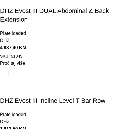
DHZ Evost III DUAL Abdominal & Back
Extension
Plate loaded
DHZ
4.937,40
KM
SKU:
51349
Pročitaj više
DHZ Evost III Incline Level T-Bar Row
Plate loaded
DHZ
1.813,50
KM