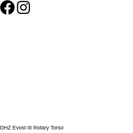
©Olymp Sport d.o.o.
DHZ Evost III Rotary Torso