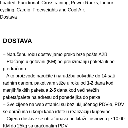
Loaded, Functional, Crosstraining, Power Racks, Indoor
cycling, Cardio, Freeweights and Cool Air.
Dostava
DOSTAVA
– Naručenu robu dostavljamo preko brze pošte
A2B
– Plaćanje u gotovini (KM) po preuzimanju paketa ili po
predračunu
– Ako proizvode naručite i narudžbu potvrdite do 14 sati
radnim danom, paket vam stiže u roku od
1-2
dana kod
manjih/lakših paketa a
2-5
dana kod većih/težih
paketa/paleta na adresu od ponedeljka do petka
– Sve cijene na web stranici su bez uključenog PDV-a, PDV
se obračuna u korpi kada idete u realizaciju kupovine
– Cijena dostave se obračunava po kilaži i osnovna je 10,00
KM do 25kg sa uračunatim PDV.