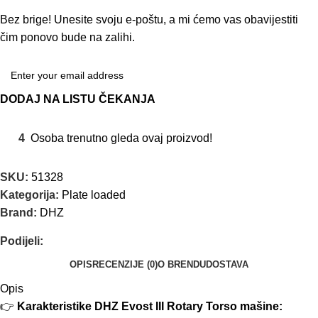
Bez brige! Unesite svoju e-poštu, a mi ćemo vas obavijestiti
čim ponovo bude na zalihi.
DODAJ NA LISTU ČEKANJA
4
Osoba trenutno gleda ovaj proizvod!
SKU:
51328
Kategorija:
Plate loaded
Brand:
DHZ
Podijeli:
OPIS
RECENZIJE (0)
O BRENDU
DOSTAVA
Opis
👉
Karakteristike DHZ Evost III Rotary Torso mašine: