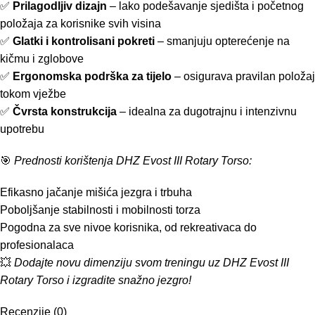
✅
Prilagodljiv dizajn
– lako podešavanje sjedišta i početnog
položaja za korisnike svih visina
✅
Glatki i kontrolisani pokreti
– smanjuju opterećenje na
kičmu i zglobove
✅
Ergonomska podrška za tijelo
– osigurava pravilan položaj
tokom vježbe
✅
Čvrsta konstrukcija
– idealna za dugotrajnu i intenzivnu
upotrebu
🎯
Prednosti korištenja DHZ Evost III Rotary Torso:
Efikasno jačanje mišića jezgra i trbuha
Poboljšanje stabilnosti i mobilnosti torza
Pogodna za sve nivoe korisnika, od rekreativaca do
profesionalaca
💥
Dodajte novu dimenziju svom treningu uz DHZ Evost III
Rotary Torso i izgradite snažno jezgro!
Recenzije (0)