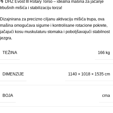
🌀 DHZ Evost III Rotary Torso – idealna mašina za jačanje
trbušnih mišića i stabilizaciju torza!
Dizajnirana za precizno ciljanu aktivaciju mišića trupa, ova
mašina omogućava sigurne i kontrolisane rotacione pokrete,
jačajući kosu muskulaturu stomaka i poboljšavajući stabilnost
jezgra.
TEŽINA
166 kg
DIMENZIJE
1140 × 1018 × 1535 cm
BOJA
crna