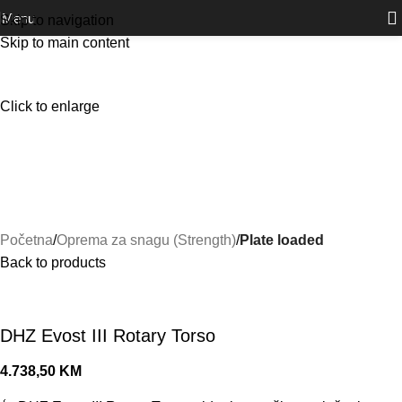
Outlet
prilike po posebnim cijenama. Klik.
Menu
Skip to navigation
Skip to main content
Click to enlarge
Početna
Oprema za snagu (Strength)
Plate loaded
Back to products
DHZ Evost III Rotary Torso
4.738,50
KM