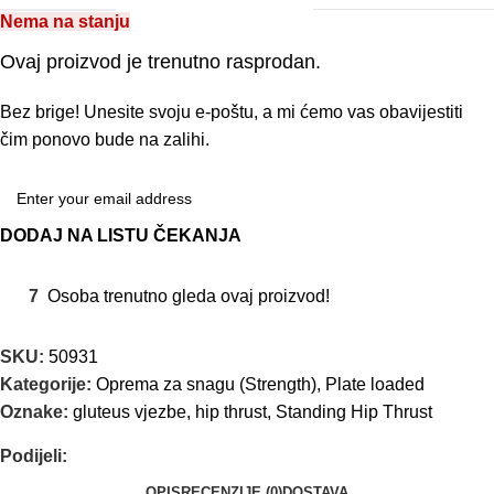
Nema na stanju
Ovaj proizvod je trenutno rasprodan.
Bez brige! Unesite svoju e-poštu, a mi ćemo vas obavijestiti
čim ponovo bude na zalihi.
DODAJ NA LISTU ČEKANJA
7
Osoba trenutno gleda ovaj proizvod!
SKU:
50931
Kategorije:
Oprema za snagu (Strength)
,
Plate loaded
Oznake:
gluteus vjezbe
,
hip thrust
,
Standing Hip Thrust
Podijeli:
OPIS
RECENZIJE (0)
DOSTAVA