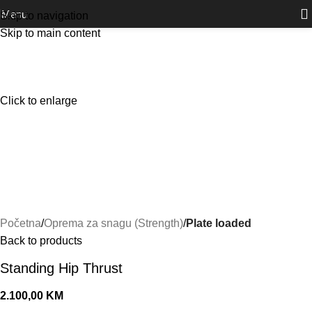
Outlet
prilike po posebnim cijenama. Klik.
Menu
Skip to navigation
Skip to main content
Click to enlarge
Početna
Oprema za snagu (Strength)
Plate loaded
Back to products
Standing Hip Thrust
2.100,00
KM