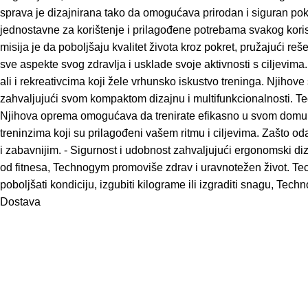
sprava je dizajnirana tako da omogućava prirodan i siguran po
jednostavne za korištenje i prilagođene potrebama svakog koris
misija je da poboljšaju kvalitet života kroz pokret, pružajući re
sve aspekte svog zdravlja i usklade svoje aktivnosti s ciljevim
ali i rekreativcima koji žele vrhunsko iskustvo treninga. Njiho
zahvaljujući svom kompaktom dizajnu i multifunkcionalnosti. 
Njihova oprema omogućava da trenirate efikasno u svom domu, u
treninzima koji su prilagođeni vašem ritmu i ciljevima. Zašto oda
i zabavnijim. - Sigurnost i udobnost zahvaljujući ergonomski diz
od fitnesa, Technogym promoviše zdrav i uravnotežen život. Tec
poboljšati kondiciju, izgubiti kilograme ili izgraditi snagu, 
Dostava