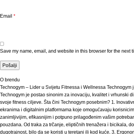
Email
*
Save my name, email, and website in this browser for the next 
O brendu
Technogym – Lider u Svijetu Fitnessa i Wellnessa Technogym je 
Technogym je postao sinonim za inovaciju, kvalitet i vrhunski di
svoje fitness ciljeve. Šta čini Technogym posebnim? 1. Inovativ
ekranima i digitalnim platformama koje omogućavaju korisnicima 
zanimljivijim, efikasnijim i potpuno prilagođenim vašim potrebam
pouzdana. Od traka za trčanje, eliptičnih trenažera i bicikala, 
dugotrajnost, bilo da se koristi u teretani ili kod kuće. 3. Er