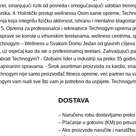
kret, smanjujući rizik od povreda i omogućavajući udoban treni
nika. 4. Holistički pristup wellnessu Osim same opreme, Techno
šenja koja integrišu fizičku aktivnost, ishranu i mentalno blagos
a. 5. Oprema za profesionalce i rekreativce Technogym oprema je
ve sprave se koriste u vrhunskim teretanama, wellness centrima, 
Technogym – Wellness u Svakom Domu Jedan od glavnih ciljeva T
z osjećaj kao da ste u profesionalnoj teretani. Zahvaljujući p
brati Technogym? - Globalni lider u industriji sa preko 35 godina
ajniranim spravama. - Širok asortiman proizvoda za kardio, snagu
hnogym nije samo proizvođač fitness opreme, već partner na vaš
Technogym vam nudi sve što vam je potrebno da uspijete. Technog
DOSTAVA
– Naručenu robu dostavljamo preko
– Plaćanje u gotovini (KM) po preuz
– Ako proizvode naručite i narudžbu