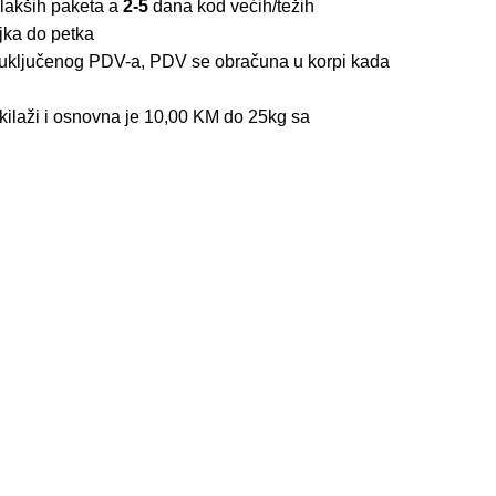
lakših paketa a
2-5
dana kod većih/težih
jka do petka
z uključenog PDV-a, PDV se obračuna u korpi kada
kilaži i osnovna je 10,00 KM do 25kg sa