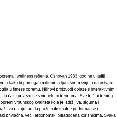
prema i wellness rešenja. Osnovan 1983. godine u Italiji,
života kako bi pomogao milionima ljudi širom svijeta da ostvare
ija u fitness opremu. Njihovi proizvodi dolaze s interaktivnim
a čak i povežu se s virtuelnim trenerima. Sve to čini trening
premi vrhunskog kvaliteta koja je izdržljiva, sigurna i
e pažljivo dizajniran da pruži maksimalne performanse i
tski privlačna, već i ergonomski prilagođena korisnicima. Svaka