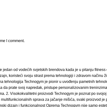
time I comment.
jedan od vodećih svjetskih brendova kada je u pitanju fitness o
zajn, koristeći svoju strast prema tehnologiji i zdravom načinu 
na tehnologija Technogym je pionir u uvođenju pametnih tehnolog
da prate svoj napredak, pristupe personalizovanim treninzima, p
a. 2. Visokokvalitetni proizvodi Technogym je poznat po svojoj o
do multifunkcionalnih sprava za jačanje mišića, svaki proizvod j
gonomski dizajn i funkcionalnost Oprema Technogym nije samo este