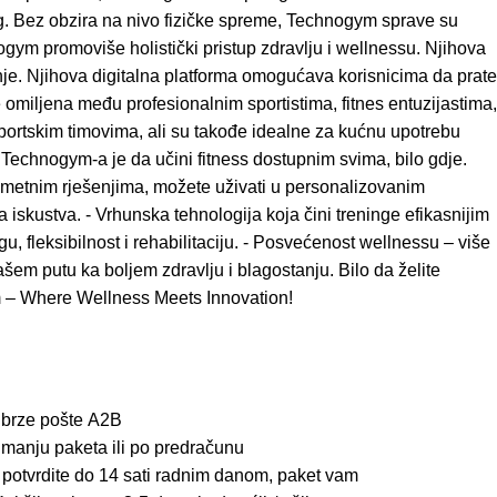
ng. Bez obzira na nivo fizičke spreme, Technogym sprave su
gym promoviše holistički pristup zdravlju i wellnessu. Njihova
tanje. Njihova digitalna platforma omogućava korisnicima da prate
 omiljena među profesionalnim sportistima, fitnes entuzijastima,
sportskim timovima, ali su takođe idealne za kućnu upotrebu
echnogym-a je da učini fitness dostupnim svima, bilo gdje.
ametnim rješenjima, možete uživati u personalizovanim
 iskustva. - Vrhunska tehnologija koja čini treninge efikasnijim
, fleksibilnost i rehabilitaciju. - Posvećenost wellnessu – više
em putu ka boljem zdravlju i blagostanju. Bilo da želite
ym – Where Wellness Meets Innovation!
 brze pošte
A2B
imanju paketa ili po predračunu
 potvrdite do 14 sati radnim danom, paket vam