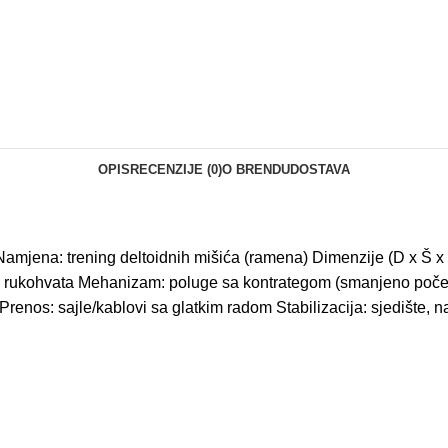
OPIS
RECENZIJE (0)
O BRENDU
DOSTAVA
) Namjena: trening deltoidnih mišića (ramena) Dimenzije (D x Š
aj rukohvata Mehanizam: poluge sa kontrategom (smanjeno početn
nos: sajle/kablovi sa glatkim radom Stabilizacija: sjedište, nas