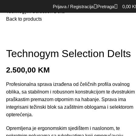
Početna
Oprema za snagu (Strength)
Single mašine
Prijava / Registracija
Pretraga
0,00
K
Technogym Selection Delts
Back to products
Technogym Selection Delts
2.500,00
KM
Profesionalna sprava izrađena od čeličnih profila ovalnog
oblika, sa stabilnom i robusnom konstrukcijom te dvostrukim
praškastim premazom otpornim na habanje. Sprava ima
integrisani težinski blok sa zaštitnim oblogama i selektorom
opterećenja.
Opremljena je ergonomskim sjedištem i naslonom, te
pokretnim polugama sa rukohvatima koji omogućavaju