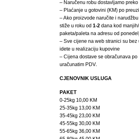
– Naručenu robu dostavljamo preko
– Plaćanje u gotovini (KM) po preuz
– Ako proizvode naručite i narudžbu
stiže u roku od
1-2
dana kod manjih/
paketa/paleta na adresu od ponedel
– Sve cijene na web stranici su be
idete u realizaciju kupovine
– Cijena dostave se obračunava po 
uračunatim PDV.
CJENOVNIK USLUGA
PAKET
0-25kg 10,00 KM
25-35kg 13,00 KM
35-45kg 23,00 KM
45-55kg 30,00 KM
55-65kg 36,00 KM
65-80kg 45,00 KM