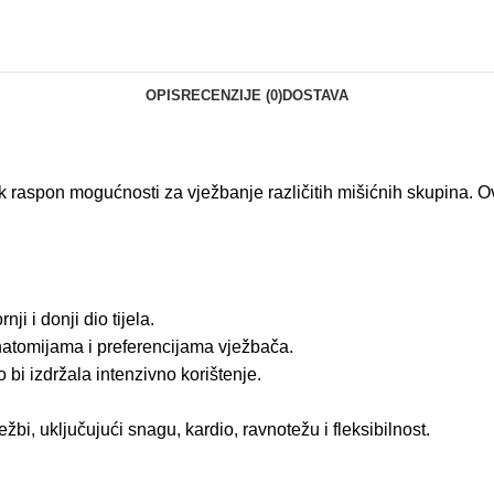
OPIS
RECENZIJE (0)
DOSTAVA
rok raspon mogućnosti za vježbanje različitih mišićnih skupina. O
i i donji dio tijela.
atomijama i preferencijama vježbača.
 bi izdržala intenzivno korištenje.
ežbi, uključujući snagu, kardio, ravnotežu i fleksibilnost.