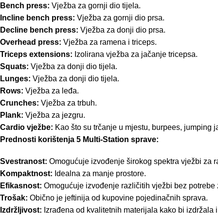
Bench press:
Vježba za gornji dio tijela.
Incline bench press:
Vježba za gornji dio prsa.
Decline bench press:
Vježba za donji dio prsa.
Overhead press:
Vježba za ramena i triceps.
Triceps extensions:
Izolirana vježba za jačanje tricepsa.
Squats:
Vježba za donji dio tijela.
Lunges:
Vježba za donji dio tijela.
Rows:
Vježba za leđa.
Crunches:
Vježba za trbuh.
Plank:
Vježba za jezgru.
Cardio vježbe:
Kao što su trčanje u mjestu, burpees, jumping j
Prednosti korištenja 5 Multi-Station sprave:
Svestranost:
Omogućuje izvođenje širokog spektra vježbi za ra
Kompaktnost:
Idealna za manje prostore.
Efikasnost:
Omogućuje izvođenje različitih vježbi bez potreb
Trošak:
Obično je jeftinija od kupovine pojedinačnih sprava.
Izdržljivost:
Izrađena od kvalitetnih materijala kako bi izdržala 