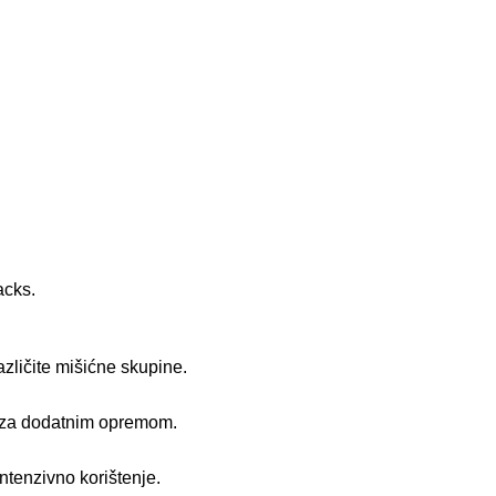
acks.
zličite mišićne skupine.
e za dodatnim opremom.
intenzivno korištenje.