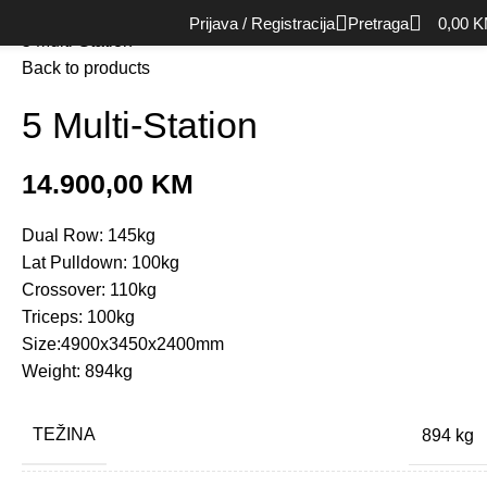
Početna
Oprema za snagu (Strength)
Multi mašine
Prijava / Registracija
Pretraga
0,00
K
5 Multi-Station
Back to products
5 Multi-Station
14.900,00
KM
Dual Row: 145kg
Lat Pulldown: 100kg
Crossover: 110kg
Triceps: 100kg
Size:4900x3450x2400mm
Weight: 894kg
TEŽINA
894 kg