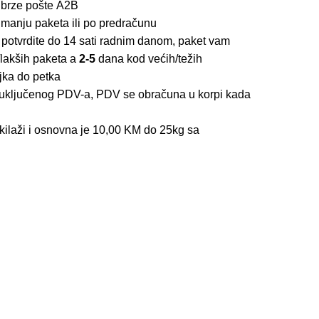
 brze pošte
A2B
imanju paketa ili po predračunu
 potvrdite do 14 sati radnim danom, paket vam
lakših paketa a
2-5
dana kod većih/težih
jka do petka
z uključenog PDV-a, PDV se obračuna u korpi kada
kilaži i osnovna je 10,00 KM do 25kg sa